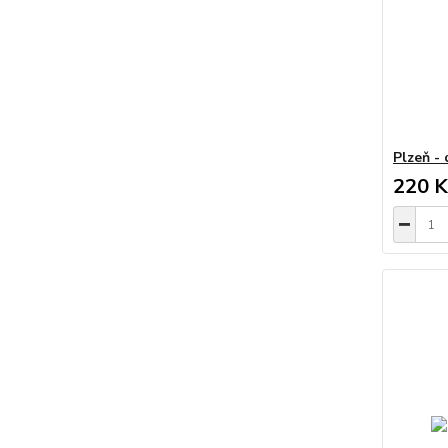
Plzeň - 
220 K