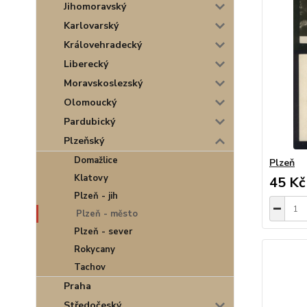
Jihomoravský
Karlovarský
Královehradecký
Liberecký
Moravskoslezský
Olomoucký
Pardubický
Plzeňský
Domažlice
Plzeň
Klatovy
45 Kč
Plzeň - jih
Plzeň - město
Plzeň - sever
Rokycany
Tachov
Praha
Středočeský