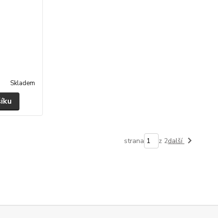
Skladem
šíku
strana
z 2
další