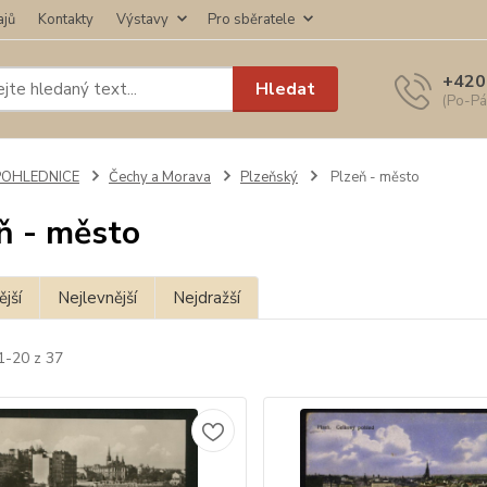
ajů
Kontakty
Výstavy
Pro sběratele
+420
Hledat
(Po-Pá
POHLEDNICE
Čechy a Morava
Plzeňský
Plzeň - město
ň - město
jší
Nejlevnější
Nejdražší
1-20 z 37