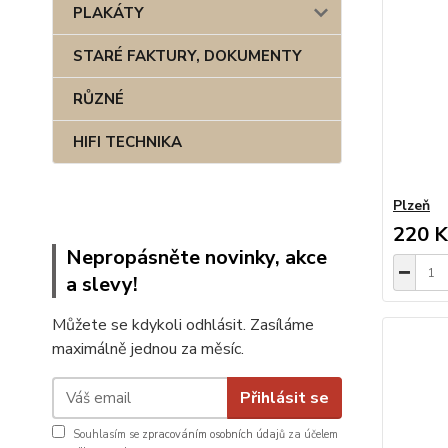
PLAKÁTY
STARÉ FAKTURY, DOKUMENTY
RŮZNÉ
HIFI TECHNIKA
Plzeň
220 K
Nepropásněte novinky, akce
a slevy!
Můžete se kdykoli odhlásit. Zasíláme
maximálně jednou za měsíc.
Přihlásit se
Souhlasím se
zpracováním osobních údajů
za účelem