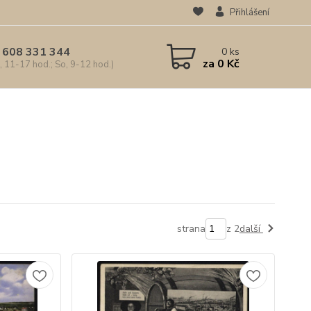
Přihlášení
 608 331 344
0
ks
za
0 Kč
, 11-17 hod.; So, 9-12 hod.)
strana
z 2
další