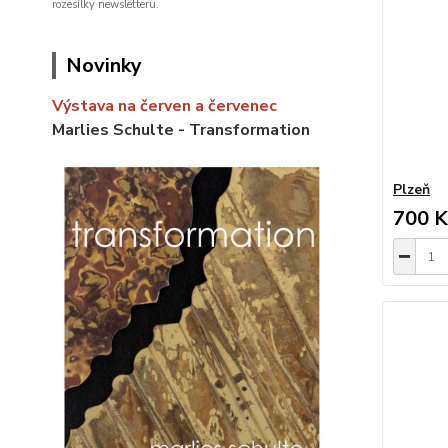
rozesílky newsletteru.
Novinky
Výstava na červen a červenec
Marlies Schulte - Transformation
Plzeň
700 K