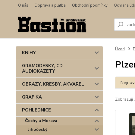
O nás
Doprava a platba
Obchodní podmínky
Ochrana úd
Úvod
KNIHY
Plze
GRAMODESKY, CD,
AUDIOKAZETY
Nejnově
OBRAZY, KRESBY, AKVAREL
GRAFIKA
Zobrazuji 
POHLEDNICE
Čechy a Morava
Jihočeský