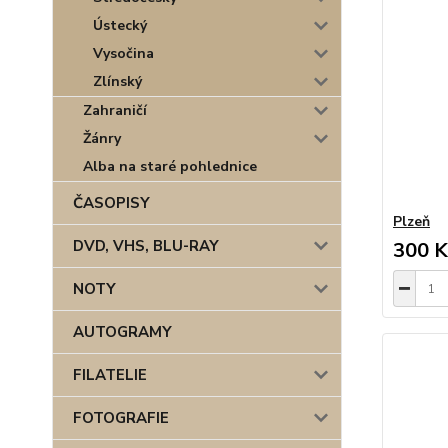
Ústecký
Vysočina
Zlínský
Zahraničí
Žánry
Alba na staré pohlednice
ČASOPISY
Plzeň
DVD, VHS, BLU-RAY
300 K
NOTY
AUTOGRAMY
FILATELIE
FOTOGRAFIE