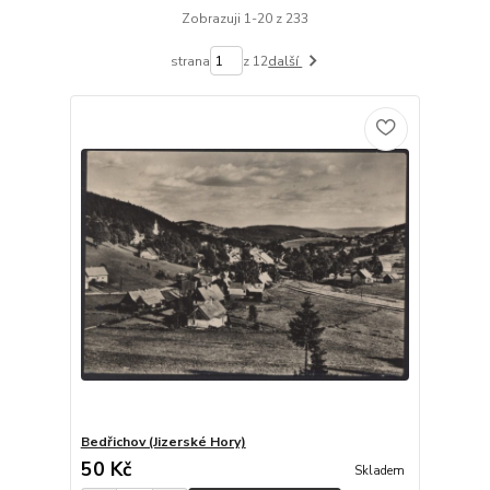
Zobrazuji 1-20 z 233
strana
z 12
další
Bedřichov (Jizerské Hory)
50 Kč
Skladem