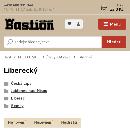
0
ks
+420 608 331 344
za
0 Kč
(Po-Pá, 11-17 hod.; So, 9-12 hod.)
Menu
Hledat
Úvod
POHLEDNICE
Čechy a Morava
Liberecký
Liberecký
Česká Lípa
Jablonec nad Nisou
Liberec
Semily
Nejnovější
Nejlevnější
Nejdražší