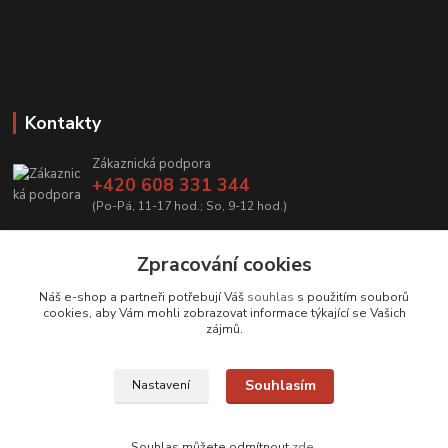
Kontakty
Zákaznická podpora
+420 608 331 344
(Po-Pá, 11-17 hod.; So, 9-12 hod.)
info@antikvariatcz.com
Zpracování cookies
Náš e-shop a partneři potřebují Váš
souhlas
s použitím souborů
cookies, aby Vám mohli zobrazovat informace týkající se Vašich
zájmů.
Upravit sběr cookies.
Souhlasím
Nastavení
© Antikvariát a galerie Bastion
Souhlas můžete odmítnout
zde
.