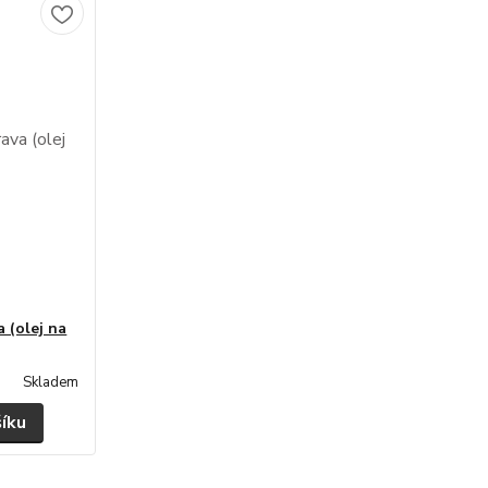
 (olej na
Skladem
šíku