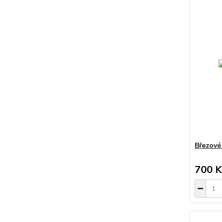
Březové
700 K