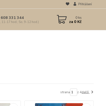
Přihlášení
 608 331 344
0
ks
za
0 Kč
, 11-17 hod.; So, 9-12 hod.)
strana
z 4
další