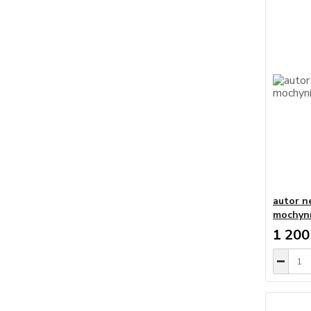
autor ne
mochyní
1 200