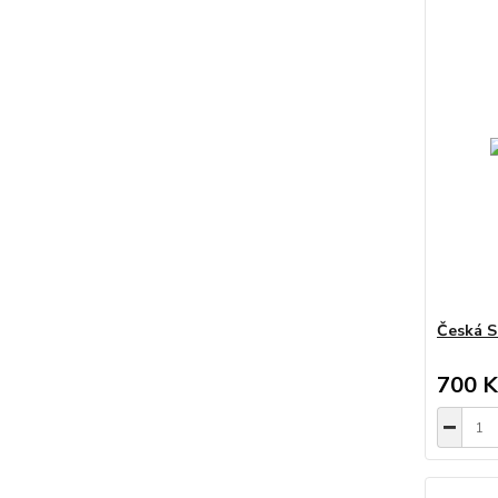
Česká S
700 K