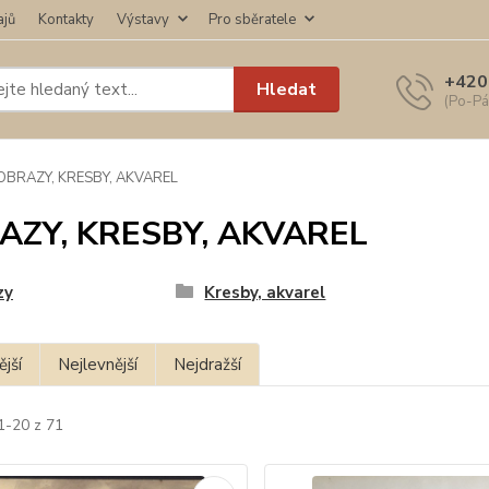
ajů
Kontakty
Výstavy
Pro sběratele
+420
Hledat
(Po-Pá
OBRAZY, KRESBY, AKVAREL
AZY, KRESBY, AKVAREL
zy
Kresby, akvarel
jší
Nejlevnější
Nejdražší
1-20 z 71