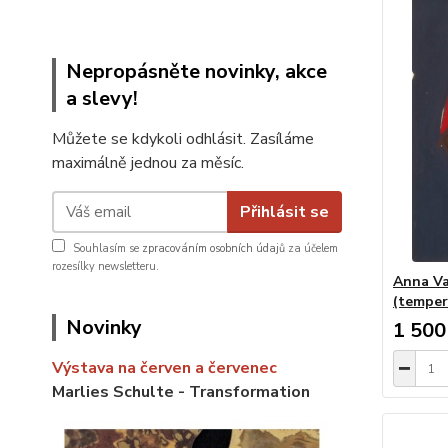
Nepropásněte novinky, akce
a slevy!
Můžete se kdykoli odhlásit. Zasíláme
maximálně jednou za měsíc.
Přihlásit se
Souhlasím se
zpracováním osobních údajů
za účelem
rozesílky newsletteru.
Anna Va
(temper
Novinky
1 500
Výstava na červen a červenec
Marlies Schulte - Transformation