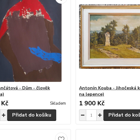
nčátová - Dům - člověk
Antonín Kouba - Jihočeská kr
a)
na lepence)
 Kč
1 900 Kč
Skladem
Přidat do košíku
Přidat do ko