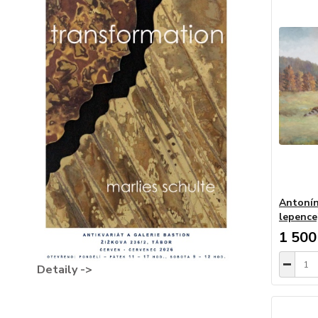
Antonín
lepence
1 500
Detaily ->