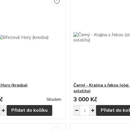
 Hory (kresba)
Černý - Krajina s řekou (olej
sololitu)
č
3 000 Kč
Skladem
Přidat do košíku
Přidat do ko