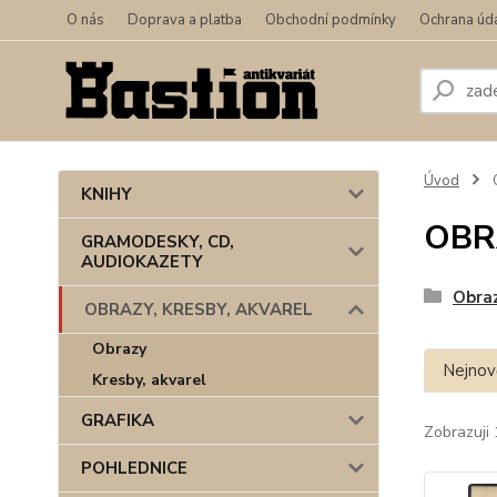
O nás
Doprava a platba
Obchodní podmínky
Ochrana úd
Úvod
KNIHY
OBR
GRAMODESKY, CD,
AUDIOKAZETY
Obra
OBRAZY, KRESBY, AKVAREL
Obrazy
Nejnově
Kresby, akvarel
GRAFIKA
Zobrazuji 
POHLEDNICE