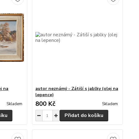
j na
autor neznámý - Zátiší s jablky (olej na
lepence)
800 Kč
Skladem
Skladem
šíku
Přidat do košíku