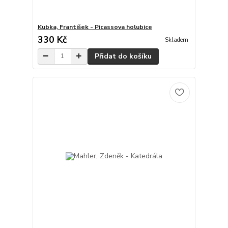
Kubka, František - Picassova holubice
330 Kč
Skladem
Přidat do košíku