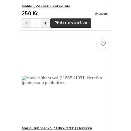
Mahler, Zdeněk - Katedrála
250 Kč
Skladem
Přidat do košíku
Marie Hübnerová (*1865-†1931) Herečka