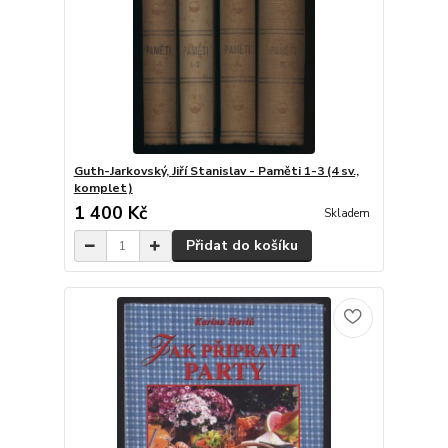
Guth-Jarkovský, Jiří Stanislav - Paměti 1-3 (4 sv.,
komplet)
1 400 Kč
Skladem
Přidat do košíku