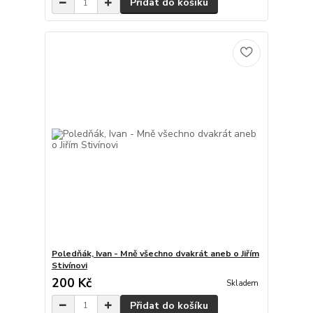
Přidat do košíku
Poledňák, Ivan - Mně všechno dvakrát aneb o Jiřím
Stivínovi
200 Kč
Skladem
Přidat do košíku