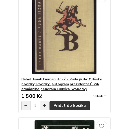
Babel, Isaak Emmanuilovič - Rudá jízda: Oděské
povídky; Povídky (autogram prezidenta ČSSR,
armádního generála Ludvíka Svobody)
1 500 Kč
Skladem
Přidat do košíku