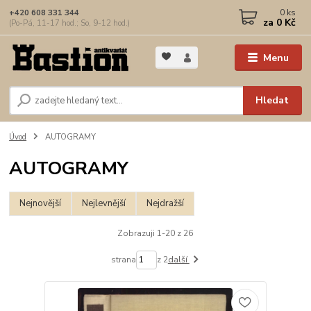
0
ks
+420 608 331 344
za
0 Kč
(Po-Pá, 11-17 hod.; So, 9-12 hod.)
Menu
Hledat
Úvod
AUTOGRAMY
AUTOGRAMY
Nejnovější
Nejlevnější
Nejdražší
Zobrazuji 1-20 z 26
strana
z 2
další