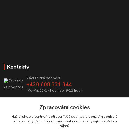
Kontakty
Zákaznická podpora
+420 608 331 344
(Po-Pá, 11-17 hod.; So, 9-12 hod.)
info@antikvariatcz.com
Zpracování cookies
Náš e-shop a partneři potřebují Váš
souhlas
s použitím souborů
cookies, aby Vám mohli zobrazovat informace týkající se Vašich
zájmů.