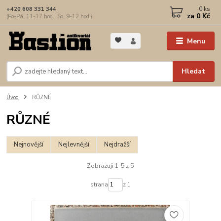
0
ks
+420 608 331 344
za
0 Kč
(Po-Pá, 11-17 hod.; So, 9-12 hod.)
Menu
Hledat
Úvod
RŮZNÉ
RŮZNÉ
Nejnovější
Nejlevnější
Nejdražší
Zobrazuji 1-5 z 5
strana
z 1