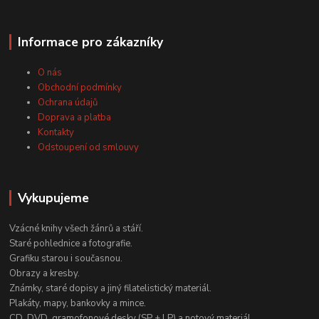
Informace pro zákazníky
O nás
Obchodní podmínky
Ochrana údajů
Doprava a platba
Kontakty
Odstoupení od smlouvy
Vykupujeme
Vzácné knihy všech žánrů a stáří.
Staré pohlednice a fotografie.
Grafiku starou i současnou.
Obrazy a kresby.
Známky, staré dopisy a jiný filatelistický materiál.
Plakáty, mapy, bankovky a mince.
CD, DVD, gramofonové desky (SP + LP) a notový materiál.