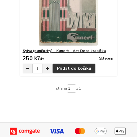
Sylva (punčochy) - Kunert - Art Deco krabička
250 Kč
Skladem
/
ks
Přidat do košíku
strana
z 1