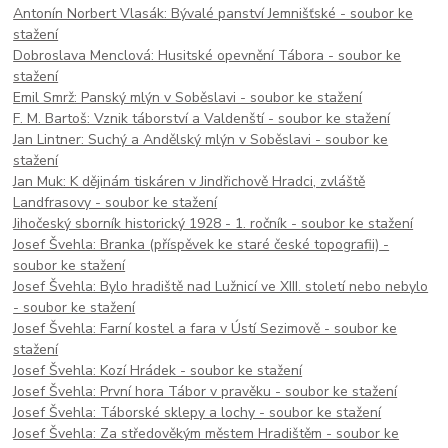
Antonín Norbert Vlasák: Bývalé panství Jemnišťské - soubor ke
stažení
Dobroslava Menclová: Husitské opevnění Tábora - soubor ke
stažení
Emil Smrž: Panský mlýn v Soběslavi - soubor ke stažení
F. M. Bartoš: Vznik táborství a Valdenští - soubor ke stažení
Jan Lintner: Suchý a Andělský mlýn v Soběslavi - soubor ke
stažení
Jan Muk: K dějinám tiskáren v Jindřichově Hradci, zvláště
Landfrasovy - soubor ke stažení
Jihočeský sborník historický 1928 - 1. ročník - soubor ke stažení
Josef Švehla: Branka (příspěvek ke staré české topografii) -
soubor ke stažení
Josef Švehla: Bylo hradiště nad Lužnicí ve XIII. století nebo nebylo
- soubor ke stažení
Josef Švehla: Farní kostel a fara v Ústí Sezimově - soubor ke
stažení
Josef Švehla: Kozí Hrádek - soubor ke stažení
Josef Švehla: První hora Tábor v pravěku - soubor ke stažení
Josef Švehla: Táborské sklepy a lochy - soubor ke stažení
Josef Švehla: Za středověkým městem Hradištěm - soubor ke