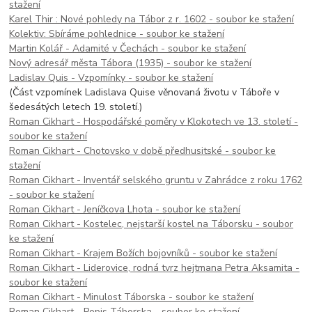
stažení
Karel Thir : Nové pohledy na Tábor z r. 1602 - soubor ke stažení
Kolektiv: Sbíráme pohlednice - soubor ke stažení
Martin Kolář - Adamité v Čechách - soubor ke stažení
Nový adresář města Tábora (1935) - soubor ke stažení
Ladislav Quis - Vzpomínky - soubor ke stažení
(Část vzpomínek Ladislava Quise věnovaná životu v Táboře v
šedesátých letech 19. století.)
Roman Cikhart - Hospodářské poměry v Klokotech ve 13. století -
soubor ke stažení
Roman Cikhart - Chotovsko v době předhusitské - soubor ke
stažení
Roman Cikhart - Inventář selského gruntu v Zahrádce z roku 1762
- soubor ke stažení
Roman Cikhart - Jeníčkova Lhota - soubor ke stažení
Roman Cikhart - Kostelec, nejstarší kostel na Táborsku - soubor
ke stažení
Roman Cikhart - Krajem Božích bojovníků - soubor ke stažení
Roman Cikhart - Liderovice, rodná tvrz hejtmana Petra Aksamita -
soubor ke stažení
Roman Cikhart - Minulost Táborska - soubor ke stažení
Roman Cikhart - Popis Táborska - soubor ke stažení