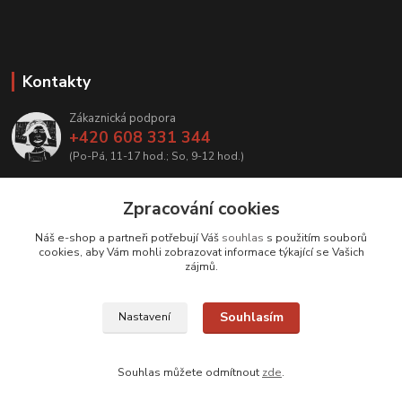
Kontakty
Zákaznická podpora
+420 608 331 344
(Po-Pá, 11-17 hod.; So, 9-12 hod.)
info@antikvariatcz.com
Zpracování cookies
Náš e-shop a partneři potřebují Váš
souhlas
s použitím souborů
cookies, aby Vám mohli zobrazovat informace týkající se Vašich
zájmů.
Upravit sběr cookies.
Souhlasím
Nastavení
© Antikvariát a galerie Bastion
Souhlas můžete odmítnout
zde
.