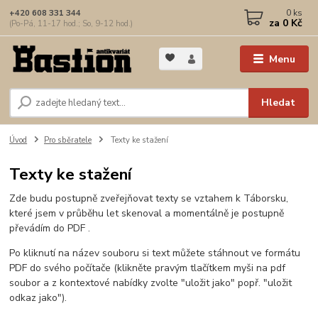
0
ks
+420 608 331 344
za
0 Kč
(Po-Pá, 11-17 hod.; So, 9-12 hod.)
Menu
Hledat
Úvod
Pro sběratele
Texty ke stažení
Texty ke stažení
Zde budu postupně zveřejňovat texty se vztahem k Táborsku,
které jsem v průběhu let skenoval a momentálně je postupně
převádím do PDF .
Po kliknutí na název souboru si text můžete stáhnout ve formátu
PDF do svého počítače (klikněte pravým tlačítkem myši na pdf
soubor a z kontextové nabídky zvolte "uložit jako" popř. "uložit
odkaz jako").