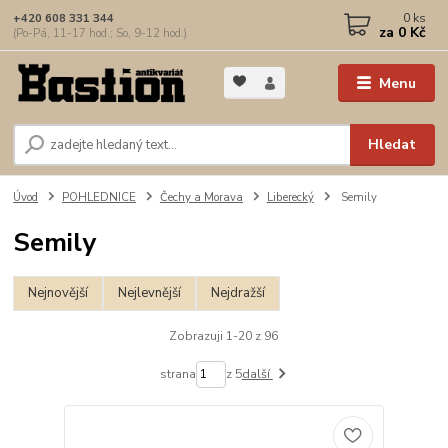
0
ks
+420 608 331 344
za
0 Kč
(Po-Pá, 11-17 hod.; So, 9-12 hod.)
Menu
Hledat
Úvod
POHLEDNICE
Čechy a Morava
Liberecký
Semily
Semily
Nejnovější
Nejlevnější
Nejdražší
Zobrazuji 1-20 z 96
strana
z 5
další