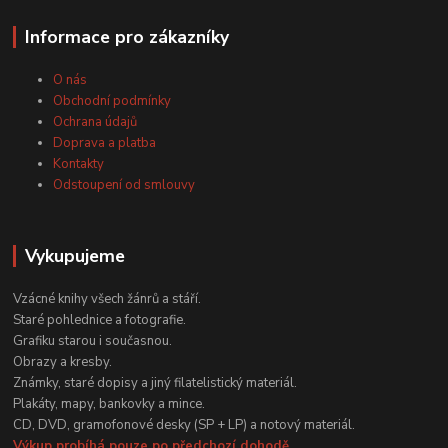
Informace pro zákazníky
O nás
Obchodní podmínky
Ochrana údajů
Doprava a platba
Kontakty
Odstoupení od smlouvy
Vykupujeme
Vzácné knihy všech žánrů a stáří.
Staré pohlednice a fotografie.
Grafiku starou i současnou.
Obrazy a kresby.
Známky, staré dopisy a jiný filatelistický materiál.
Plakáty, mapy, bankovky a mince.
CD, DVD, gramofonové desky (SP + LP) a notový materiál.
Výkup probíhá pouze po předchozí dohodě.