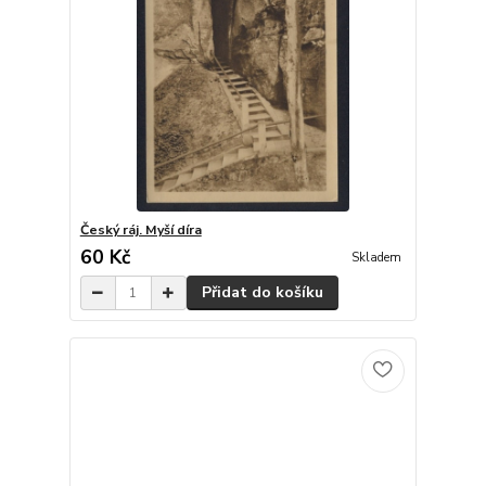
Český ráj. Myší díra
60 Kč
Skladem
Přidat do košíku