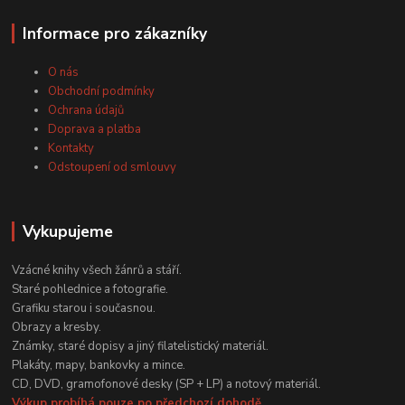
Informace pro zákazníky
O nás
Obchodní podmínky
Ochrana údajů
Doprava a platba
Kontakty
Odstoupení od smlouvy
Vykupujeme
Vzácné knihy všech žánrů a stáří.
Staré pohlednice a fotografie.
Grafiku starou i současnou.
Obrazy a kresby.
Známky, staré dopisy a jiný filatelistický materiál.
Plakáty, mapy, bankovky a mince.
CD, DVD, gramofonové desky (SP + LP) a notový materiál.
Výkup probíhá pouze po předchozí dohodě.