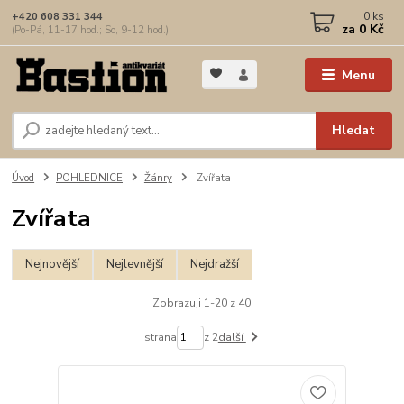
0
ks
+420 608 331 344
za
0 Kč
(Po-Pá, 11-17 hod.; So, 9-12 hod.)
Menu
Hledat
Úvod
POHLEDNICE
Žánry
Zvířata
Zvířata
Nejnovější
Nejlevnější
Nejdražší
Zobrazuji 1-20 z 40
strana
z 2
další