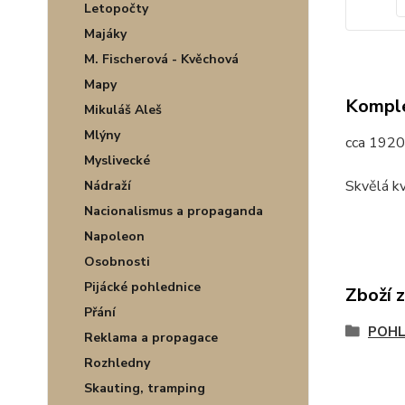
Letopočty
Majáky
M. Fischerová - Kvěchová
Mapy
Komple
Mikuláš Aleš
Mlýny
cca 1920
Myslivecké
Skvělá kv
Nádraží
Nacionalismus a propaganda
Napoleon
Osobnosti
Pijácké pohlednice
Zboží 
Přání
POHL
Reklama a propagace
Rozhledny
Skauting, tramping