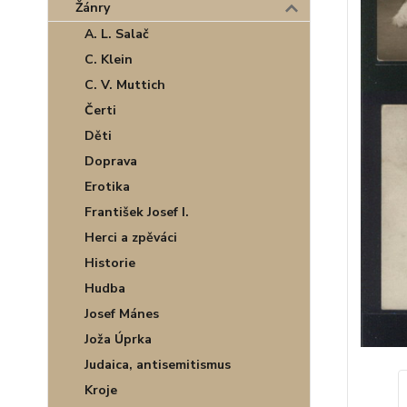
Žánry
A. L. Salač
C. Klein
C. V. Muttich
Čerti
Děti
Doprava
Erotika
František Josef I.
Herci a zpěváci
Historie
Hudba
Josef Mánes
Joža Úprka
Judaica, antisemitismus
Kroje