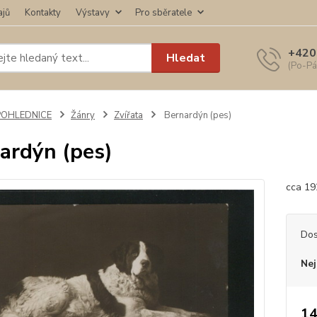
ajů
Kontakty
Výstavy
Pro sběratele
+420
Hledat
(Po-Pá
POHLEDNICE
Žánry
Zvířata
Bernardýn (pes)
ardýn (pes)
cca 19
Dos
Nej
14