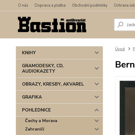
O nás
Doprava a platba
Obchodní podmínky
Ochrana úd
Úvod
KNIHY
Bern
GRAMODESKY, CD,
AUDIOKAZETY
OBRAZY, KRESBY, AKVAREL
GRAFIKA
POHLEDNICE
Čechy a Morava
Zahraničí