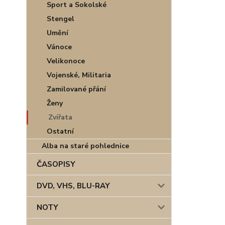
Sport a Sokolské
Stengel
Umění
Vánoce
Velikonoce
Vojenské, Militaria
Zamilované přání
Ženy
Zvířata
Ostatní
Alba na staré pohlednice
ČASOPISY
DVD, VHS, BLU-RAY
NOTY