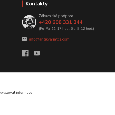
Kontakty
Zákaznická podpora
+420 608 331 344
(Po-Pá, 11-17 hod.; So, 9-12 hod.)
info@antikvariatcz.com
obrazovat informace