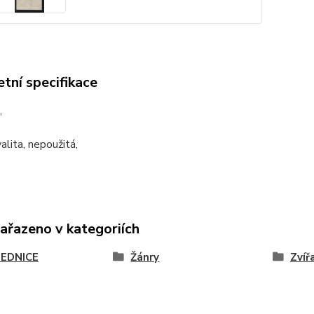
tní specifikace
,
alita, nepoužitá,
zařazeno v kategoriích
EDNICE
Žánry
Zvíř