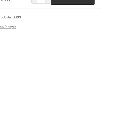
roduktu:
3399
oblíbených