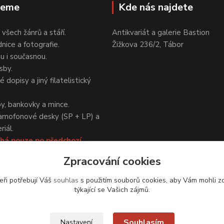
jeme
Kde nás najdete
 všech žánrů a stáří.
Antikvariát a galerie Bastion
nice a fotografie.
Žižkova 236/2, Tábor
ou i současnou.
sby.
 dopisy a jiný filatelistický
y, bankovky a mince.
amofonové desky (SP + LP) a
iál.
há pouze po předchozí
Zpracování cookies
eři potřebují Váš
souhlas
s použitím souborů cookies, aby Vám mohli z
týkající se Vašich zájmů.
Upravit sběr cookies.
Souhlasím
Nastavení