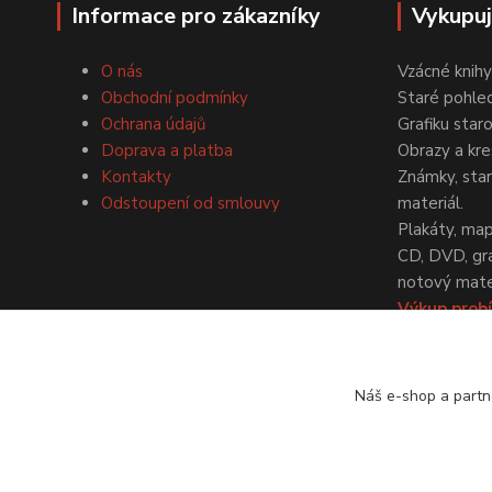
Informace pro zákazníky
Vykupu
O nás
Vzácné knihy
Obchodní podmínky
Staré pohled
Ochrana údajů
Grafiku star
Doprava a platba
Obrazy a kre
Kontakty
Známky, staré
Odstoupení od smlouvy
materiál.
Plakáty, map
CD, DVD, gr
notový mater
Výkup probí
dohodě.
Náš e-shop a partn