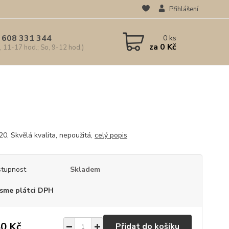
Přihlášení
 608 331 344
0
ks
za
0 Kč
, 11-17 hod.; So, 9-12 hod.)
20, Skvělá kvalita, nepoužitá,
celý popis
tupnost
Skladem
sme plátci DPH
0 Kč
Přidat do košíku