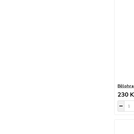
Bělohra
230 K