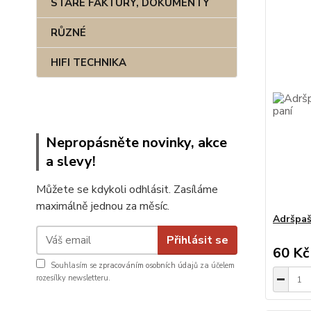
STARÉ FAKTURY, DOKUMENTY
RŮZNÉ
HIFI TECHNIKA
Nepropásněte novinky, akce
a slevy!
Můžete se kdykoli odhlásit. Zasíláme
maximálně jednou za měsíc.
Adršpaš
Přihlásit se
60 Kč
Souhlasím se
zpracováním osobních údajů
za účelem
rozesílky newsletteru.