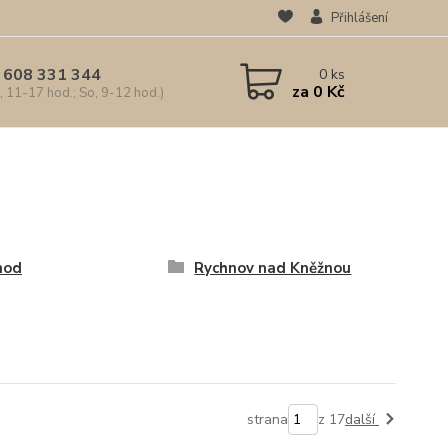
Přihlášení
 608 331 344
0
ks
za
0 Kč
, 11-17 hod.; So, 9-12 hod.)
hod
Rychnov nad Kněžnou
strana
z 17
další