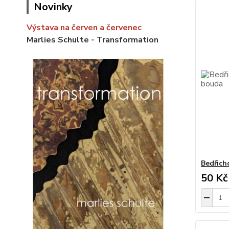
Novinky
Výstava na červen a červenec
Marlies Schulte - Transformation
Bedřich
50 Kč