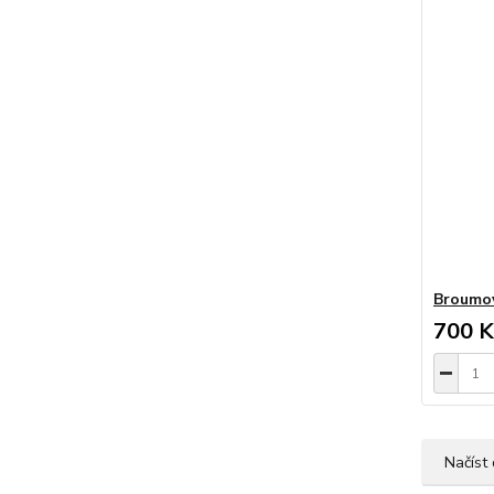
Broumo
700 K
Načíst 