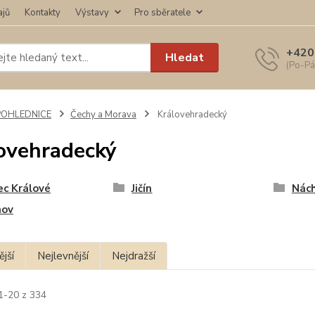
ajů
Kontakty
Výstavy
Pro sběratele
+420
Hledat
(Po-Pá
POHLEDNICE
Čechy a Morava
Královehradecký
ovehradecký
c Králové
Jičín
Nác
nov
jší
Nejlevnější
Nejdražší
1-20 z 334