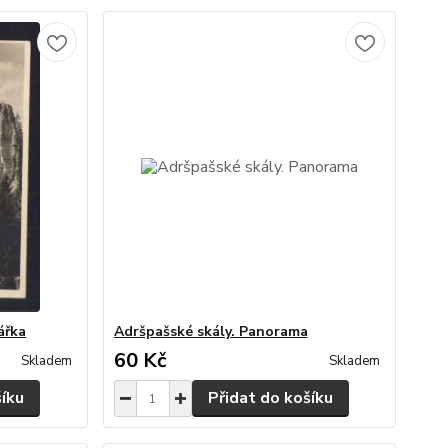
ářka
Adršpašské skály. Panorama
60 Kč
Skladem
Skladem
šíku
Přidat do košíku