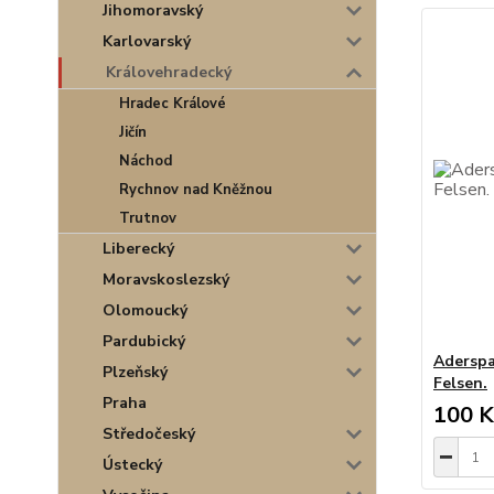
Jihomoravský
Karlovarský
Královehradecký
Hradec Králové
Jičín
Náchod
Rychnov nad Kněžnou
Trutnov
Liberecký
Moravskoslezský
Olomoucký
Pardubický
Aderspa
Plzeňský
Felsen.
Praha
100 K
Středočeský
Ústecký