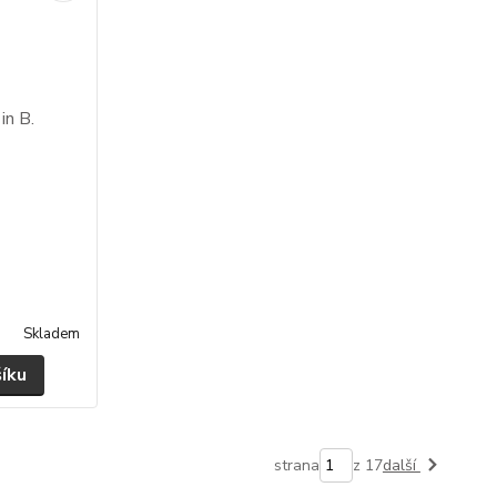
Skladem
šíku
strana
z 17
další