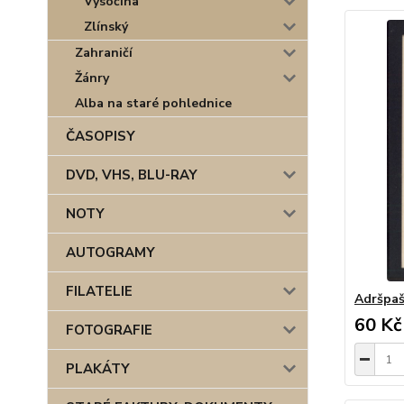
Vysočina
Zlínský
Zahraničí
Žánry
Alba na staré pohlednice
ČASOPISY
DVD, VHS, BLU-RAY
NOTY
AUTOGRAMY
FILATELIE
Adršpaš
60 Kč
FOTOGRAFIE
PLAKÁTY