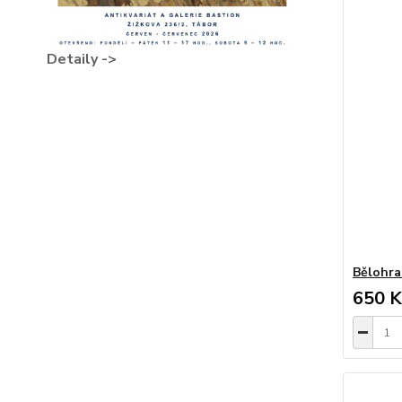
Detaily ->
Bělohr
650 K