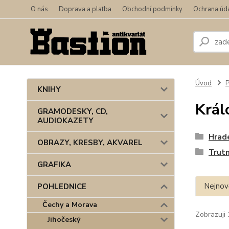
O nás
Doprava a platba
Obchodní podmínky
Ochrana úd
Úvod
KNIHY
Král
GRAMODESKY, CD,
AUDIOKAZETY
Hrade
OBRAZY, KRESBY, AKVAREL
Trut
GRAFIKA
Nejnově
POHLEDNICE
Čechy a Morava
Zobrazuji 
Jihočeský