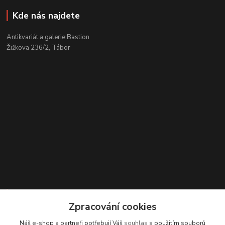
Kde nás najdete
Antikvariát a galerie Bastion
Žižkova 236/2, Tábor
Kontakty
Zpracování cookies
Zákaznická podpora
Náš e-shop a partneři potřebují Váš
souhlas
s použitím souborů