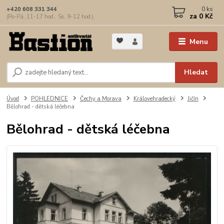
0
ks
+420 608 331 344
za
0 Kč
(Po-Pá, 11-17 hod.; So, 9-12 hod.)
Menu
Hledat
Úvod
POHLEDNICE
Čechy a Morava
Královehradecký
Jičín
Bělohrad - dětská léčebna
Bělohrad - dětská léčebna