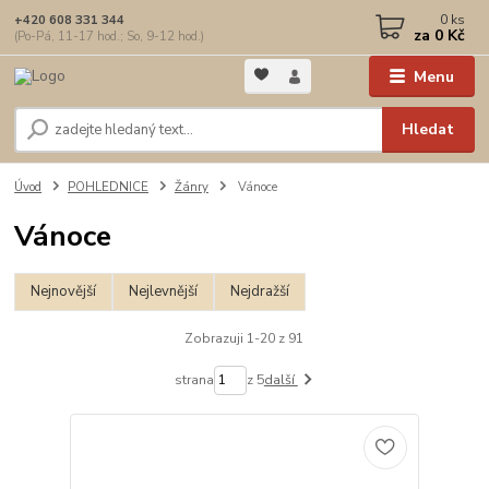
0
ks
+420 608 331 344
za
0 Kč
(Po-Pá, 11-17 hod.; So, 9-12 hod.)
Menu
Hledat
Úvod
POHLEDNICE
Žánry
Vánoce
Vánoce
Nejnovější
Nejlevnější
Nejdražší
Zobrazuji 1-20 z 91
strana
z 5
další