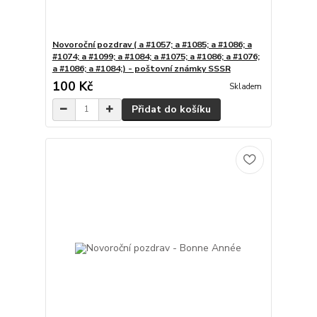
Novoroční pozdrav ( a #1057; a #1085; a #1086; a
#1074; a #1099; a #1084; a #1075; a #1086; a #1076;
a #1086; a #1084;) - poštovní známky SSSR
100 Kč
Skladem
Přidat do košíku