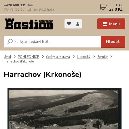
0
ks
+420 608 331 344
za
0 Kč
(Po-Pá, 11-17 hod.; So, 9-12 hod.)
Menu
Hledat
Úvod
POHLEDNICE
Čechy a Morava
Liberecký
Semily
Harrachov (Krkonoše)
Harrachov (Krkonoše)