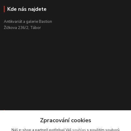
Kde nás najdete
Antikvariát a galerie Bastion
Žižkova 236/2, Tábor
Kontakty
Zpracování cookies
Zákaznická podpora
Náš e-shop a partneři potřebují Váš
souhlas
s použitím souborů