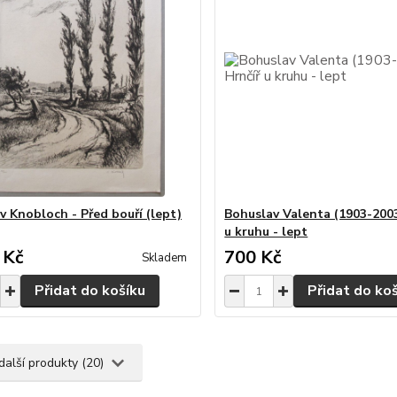
v Knobloch - Před bouří (lept)
Bohuslav Valenta (1903-2003
u kruhu - lept
 Kč
700 Kč
Skladem
Přidat do košíku
Přidat do ko
další produkty (20)