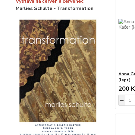
Výstava na červen a červenec
Marlies Schulte - Transformation
Anna Gr
(lept)
200 K