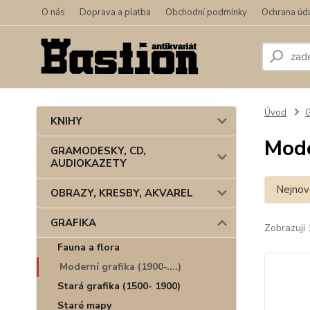
O nás
Doprava a platba
Obchodní podmínky
Ochrana úd
Úvod
KNIHY
Mode
GRAMODESKY, CD,
AUDIOKAZETY
Nejnově
OBRAZY, KRESBY, AKVAREL
GRAFIKA
Zobrazuji 
Fauna a flora
Moderní grafika (1900-....)
Stará grafika (1500- 1900)
Staré mapy