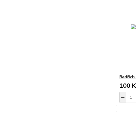
Bedřich 
100 K