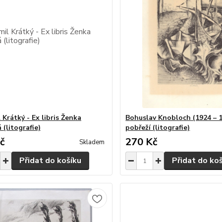
Krátký - Ex libris Ženka
Bohuslav Knobloch (1924 – 1
 (litografie)
pobřeží (litografie)
č
270 Kč
Skladem
Přidat do košíku
Přidat do ko