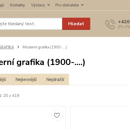
ajů
Kontakty
Výstavy
Pro sběratele
+420
Hledat
(Po-Pá
GRAFIKA
Moderní grafika (1900-....)
rní grafika (1900-....)
jší
Nejlevnější
Nejdražší
1-20 z 419