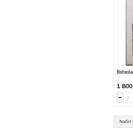
Bohusla
1 800
Načíst 