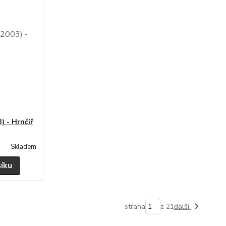
) - Hrnčíř
Skladem
šíku
strana
z 21
další