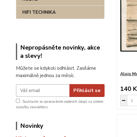
HIFI TECHNIKA
Nepropásněte novinky, akce
a slevy!
Můžete se kdykoli odhlásit. Zasíláme
Alois Mo
maximálně jednou za měsíc.
140 K
Přihlásit se
Souhlasím se
zpracováním osobních údajů
za účelem
rozesílky newsletteru.
Novinky