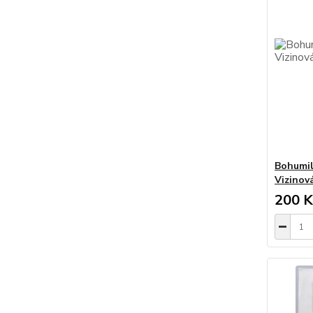
Bohumil 
Vizinová
200 K