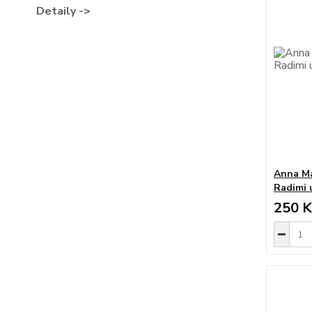
Detaily ->
Anna Ma
Radimi u
250 K