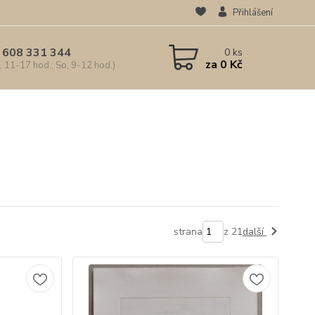
Přihlášení
 608 331 344
0
ks
za
0 Kč
, 11-17 hod.; So, 9-12 hod.)
strana
z 21
další