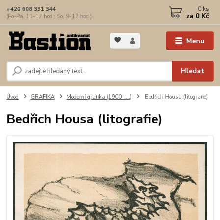
0
ks
+420 608 331 344
za
0 Kč
(Po-Pá, 11-17 hod.; So, 9-12 hod.)
Menu
Hledat
Úvod
GRAFIKA
Moderní grafika (1900-....)
Bedřich Housa (litografie)
Bedřich Housa (litografie)