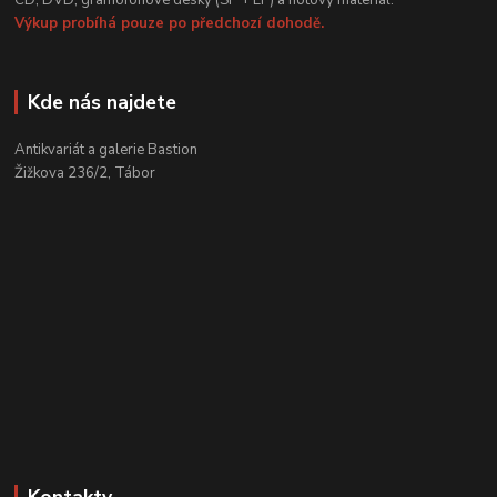
CD, DVD, gramofonové desky (SP + LP) a notový materiál.
Výkup probíhá pouze po předchozí dohodě.
Kde nás najdete
Antikvariát a galerie Bastion
Žižkova 236/2, Tábor