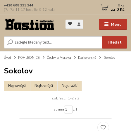
0
ks
+420 608 331 344
za
0 Kč
(Po-Pá, 11-17 hod.; So, 9-12 hod.)
Menu
Hledat
Úvod
POHLEDNICE
Čechy a Morava
Karlovarský
Sokolov
Sokolov
Nejnovější
Nejlevnější
Nejdražší
Zobrazuji 1-2 z 2
strana
z 1