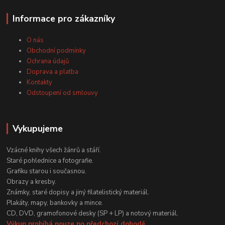
Informace pro zákazníky
O nás
Obchodní podmínky
Ochrana údajů
Doprava a platba
Kontakty
Odstoupení od smlouvy
Vykupujeme
Vzácné knihy všech žánrů a stáří.
Staré pohlednice a fotografie.
Grafiku starou i současnou.
Obrazy a kresby.
Známky, staré dopisy a jiný filatelistický materiál.
Plakáty, mapy, bankovky a mince.
CD, DVD, gramofonové desky (SP + LP) a notový materiál.
Výkup probíhá pouze po předchozí dohodě.