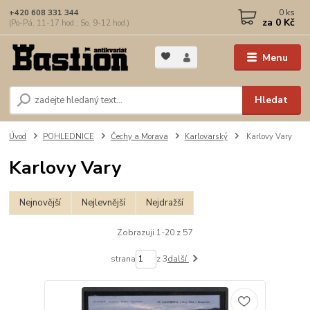
0
ks
+420 608 331 344
za
0 Kč
(Po-Pá, 11-17 hod.; So, 9-12 hod.)
Menu
Hledat
Úvod
POHLEDNICE
Čechy a Morava
Karlovarský
Karlovy Vary
Karlovy Vary
Nejnovější
Nejlevnější
Nejdražší
Zobrazuji 1-20 z 57
strana
z 3
další