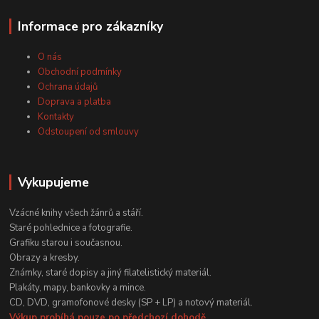
Informace pro zákazníky
O nás
Obchodní podmínky
Ochrana údajů
Doprava a platba
Kontakty
Odstoupení od smlouvy
Vykupujeme
Vzácné knihy všech žánrů a stáří.
Staré pohlednice a fotografie.
Grafiku starou i současnou.
Obrazy a kresby.
Známky, staré dopisy a jiný filatelistický materiál.
Plakáty, mapy, bankovky a mince.
CD, DVD, gramofonové desky (SP + LP) a notový materiál.
Výkup probíhá pouze po předchozí dohodě.