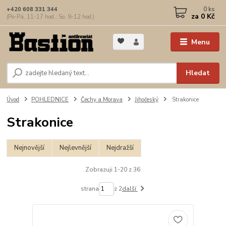
0
ks
+420 608 331 344
za
0 Kč
(Po-Pá, 11-17 hod.; So, 9-12 hod.)
Menu
Hledat
Úvod
POHLEDNICE
Čechy a Morava
Jihočeský
Strakonice
Strakonice
Nejnovější
Nejlevnější
Nejdražší
Zobrazuji 1-20 z 36
strana
z 2
další