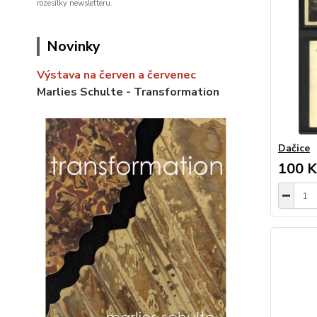
rozesílky newsletteru.
Novinky
Výstava na červen a červenec
Marlies Schulte - Transformation
Dačice
100 K