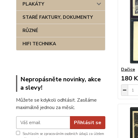
PLAKÁTY
STARÉ FAKTURY, DOKUMENTY
RŮZNÉ
HIFI TECHNIKA
Dačice
180 K
Nepropásněte novinky, akce
a slevy!
Můžete se kdykoli odhlásit. Zasíláme
maximálně jednou za měsíc.
Přihlásit se
Souhlasím se
zpracováním osobních údajů
za účelem