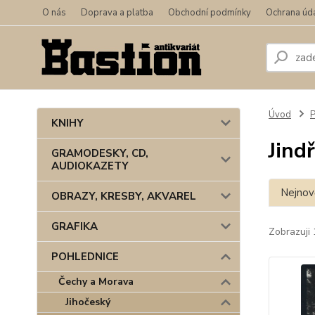
O nás
Doprava a platba
Obchodní podmínky
Ochrana úd
Úvod
KNIHY
Jind
GRAMODESKY, CD,
AUDIOKAZETY
Nejnově
OBRAZY, KRESBY, AKVAREL
GRAFIKA
Zobrazuji 
POHLEDNICE
Čechy a Morava
Jihočeský