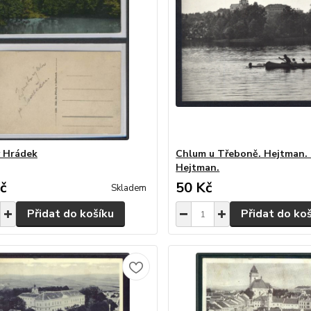
 Hrádek
Chlum u Třeboně. Hejtman.
Hejtman.
č
50 Kč
Skladem
Přidat do košíku
Přidat do ko