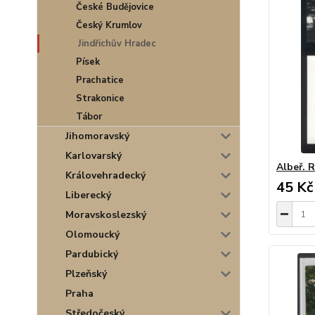
České Budějovice
Český Krumlov
Jindřichův Hradec
Písek
Prachatice
Strakonice
Tábor
Jihomoravský
Karlovarský
Albeř. 
Královehradecký
45 Kč
Liberecký
Moravskoslezský
Olomoucký
Pardubický
Plzeňský
Praha
Středočeský