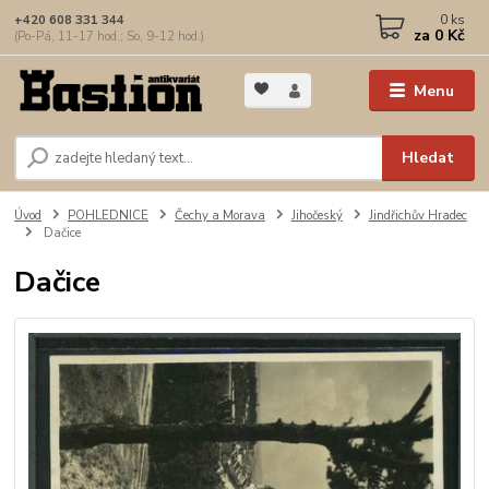
0
ks
+420 608 331 344
za
0 Kč
(Po-Pá, 11-17 hod.; So, 9-12 hod.)
Menu
Hledat
Úvod
POHLEDNICE
Čechy a Morava
Jihočeský
Jindřichův Hradec
Dačice
Dačice