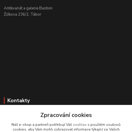
Antikvariát a galerie Bastion
Žižkova 236/2, Tábor
Kontakty
Zákaznická podpora
Zpracování cookies
+420 608 331 344
Náš e-shop a partneři potřebují Váš
souhlas
s použitím souborů
(Po-Pá, 11-17 hod.; So, 9-12 hod.)
cookies, aby Vám mohli zobrazovat informace týkající se Vašich