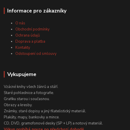
Informace pro zákazníky
O nás
Obchodní podmínky
Ochrana údajů
Doprava a platba
Kontakty
Odstoupení od smlouvy
Vykupujeme
Vzácné knihy všech žánrů a stáří.
Staré pohlednice a fotografie.
Grafiku starou i současnou.
Obrazy a kresby.
Známky, staré dopisy a jiný filatelistický materiál.
Plakáty, mapy, bankovky a mince.
CD, DVD, gramofonové desky (SP + LP) a notový materiál.
Výkup probíhá pouze po předchozí dohodě.