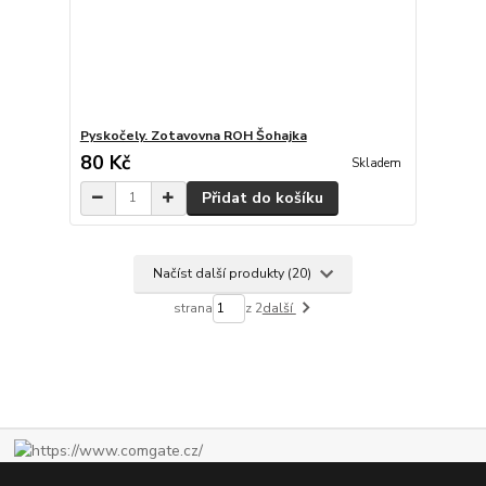
Pyskočely. Zotavovna ROH Šohajka
80 Kč
Skladem
Přidat do košíku
Načíst další produkty (20)
strana
z 2
další