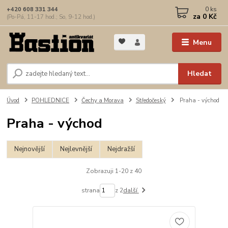
0
ks
+420 608 331 344
za
0 Kč
(Po-Pá, 11-17 hod.; So, 9-12 hod.)
Menu
Hledat
Úvod
POHLEDNICE
Čechy a Morava
Středočeský
Praha - východ
Praha - východ
Nejnovější
Nejlevnější
Nejdražší
Zobrazuji 1-20 z 40
strana
z 2
další