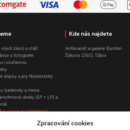
jeme
Kde nás najdete
 všech žánrů a stáří.
Antikvariát a galerie Bastion
nice a fotografie.
Žižkova 236/2, Tábor
ou i současnou.
sby.
 dopisy a jiný filatelistický
y, bankovky a mince.
amofonové desky (SP + LP) a
iál.
há pouze po předchozí
Zpracování cookies