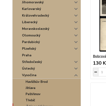
Jihomoravský
Karlovarský
Královehradecký
Liberecký
Moravskoslezský
Olomoucký
Pardubický
Plzeňský
Praha
Bobrov
Středočeský
130 K
Ústecký
Vysočina
Havlíčkův Brod
Jihlava
Pelhřimov
Třebíč