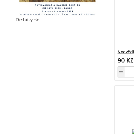
Detaily ->
Nedvědi
90 Kč