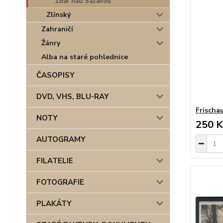
Žďár nad Sázavou
Zlínský
Zahraničí
Žánry
Alba na staré pohlednice
ČASOPISY
DVD, VHS, BLU-RAY
Frischa
NOTY
250 K
AUTOGRAMY
FILATELIE
FOTOGRAFIE
PLAKÁTY