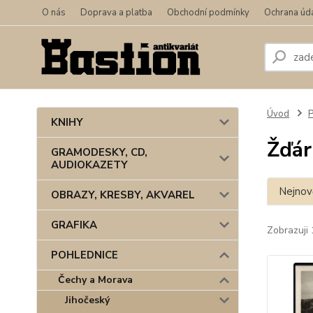
O nás
Doprava a platba
Obchodní podmínky
Ochrana úd
Úvod
KNIHY
Žďár
GRAMODESKY, CD,
AUDIOKAZETY
Nejnově
OBRAZY, KRESBY, AKVAREL
GRAFIKA
Zobrazuji 
POHLEDNICE
Čechy a Morava
Jihočeský