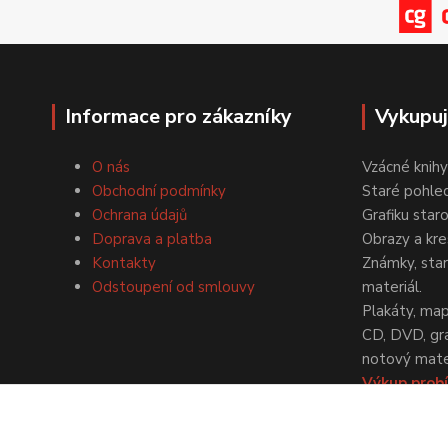
Informace pro zákazníky
Vykupu
O nás
Vzácné knihy
Obchodní podmínky
Staré pohled
Ochrana údajů
Grafiku star
Doprava a platba
Obrazy a kre
Kontakty
Známky, staré
Odstoupení od smlouvy
materiál.
Plakáty, map
CD, DVD, gr
notový mater
Výkup probí
dohodě.