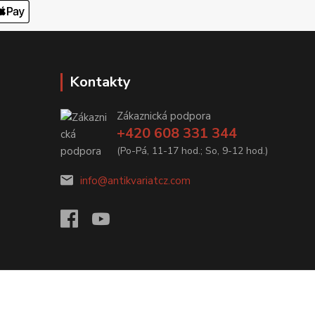
Kontakty
Zákaznická podpora
+420 608 331 344
(Po-Pá, 11-17 hod.; So, 9-12 hod.)
info@antikvariatcz.com