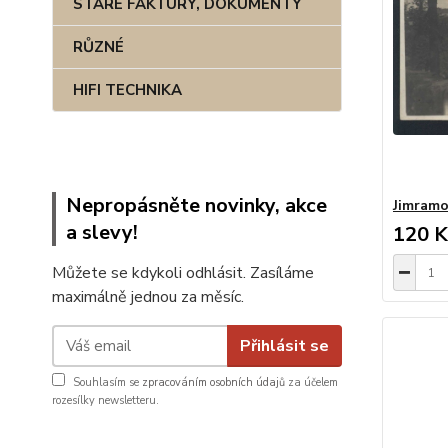
STARÉ FAKTURY, DOKUMENTY
RŮZNÉ
HIFI TECHNIKA
Nepropásněte novinky, akce
Jimram
a slevy!
120 K
Můžete se kdykoli odhlásit. Zasíláme
maximálně jednou za měsíc.
Přihlásit se
Souhlasím se
zpracováním osobních údajů
za účelem
rozesílky newsletteru.