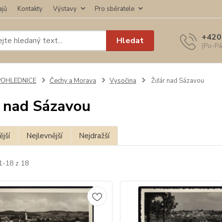
ajů
Kontakty
Výstavy
Pro sběratele
+420
Hledat
(Po-Pá
POHLEDNICE
Čechy a Morava
Vysočina
Žďár nad Sázavou
 nad Sázavou
jší
Nejlevnější
Nejdražší
1-18 z 18