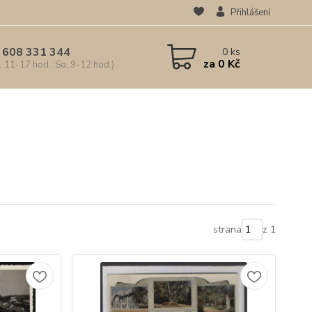
Přihlášení
 608 331 344
0
ks
za
0 Kč
, 11-17 hod.; So, 9-12 hod.)
strana
z 1