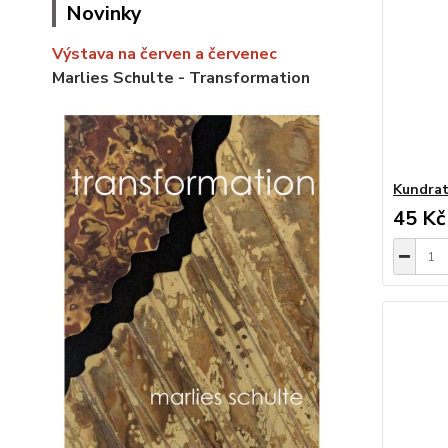
Novinky
Výstava na červen a červenec
Marlies Schulte - Transformation
Kundrat
45 Kč