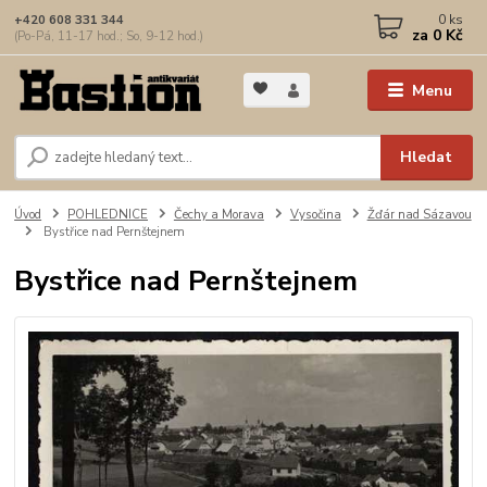
0
ks
+420 608 331 344
za
0 Kč
(Po-Pá, 11-17 hod.; So, 9-12 hod.)
Menu
Hledat
Úvod
POHLEDNICE
Čechy a Morava
Vysočina
Žďár nad Sázavou
Bystřice nad Pernštejnem
Bystřice nad Pernštejnem