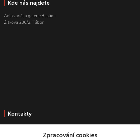
Kde nás najdete
Antikvariát a galerie Bastion
Žižkova 236/2, Tábor
Kontakty
Zákaznická podpora
+420 608 331 344
Zpracování cookies
(Po-Pá, 11-17 hod.; So, 9-12 hod.)