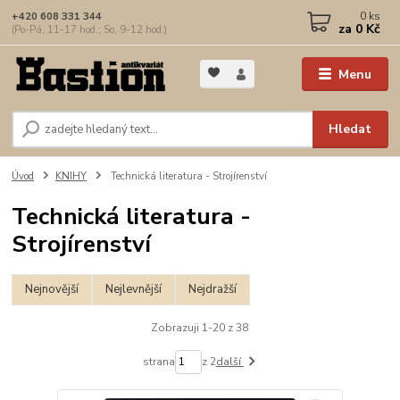
0
ks
+420 608 331 344
za
0 Kč
(Po-Pá, 11-17 hod.; So, 9-12 hod.)
Menu
Hledat
Úvod
KNIHY
Technická literatura - Strojírenství
Technická literatura -
Strojírenství
Nejnovější
Nejlevnější
Nejdražší
Zobrazuji 1-20 z 38
strana
z 2
další