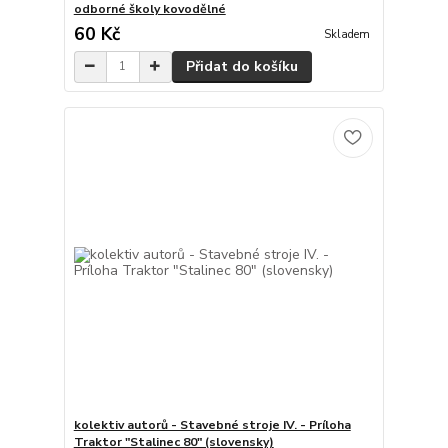
odborné školy kovodělné
60 Kč
Skladem
Přidat do košíku
kolektiv autorů - Stavebné stroje IV. - Príloha
Traktor "Stalinec 80" (slovensky)