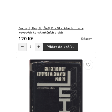
Fuchs, J.; Rec, M.; Šefl, E. - Statické hodnoty
kovových konstrukčních prvků
120 Kč
Skladem
Přidat do košíku