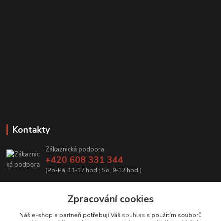
Kontakty
Zákaznická podpora
+420 608 331 344
(Po-Pá, 11-17 hod.; So, 9-12 hod.)
info@antikvariatcz.com
Zpracování cookies
Náš e-shop a partneři potřebují Váš
souhlas
s použitím souborů