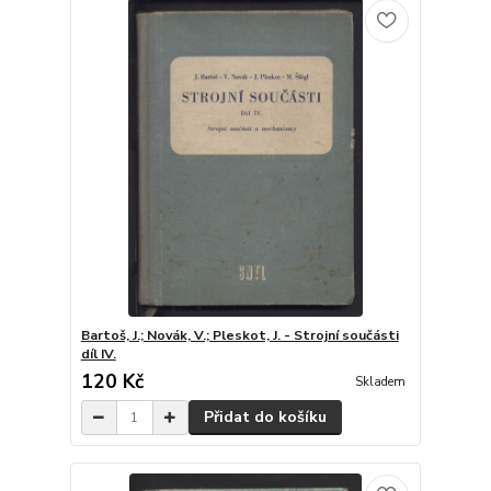
Bartoš, J.; Novák, V.; Pleskot, J. - Strojní součásti
díl IV.
120 Kč
Skladem
Přidat do košíku