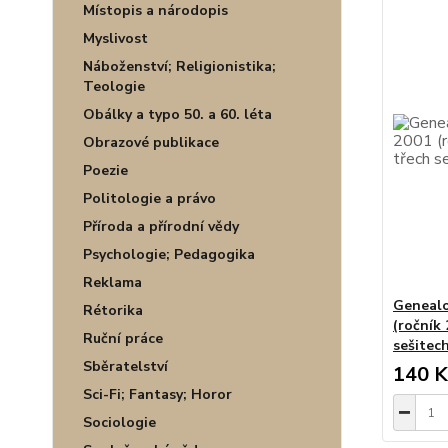
Místopis a národopis
Myslivost
Náboženství; Religionistika;
Teologie
Obálky a typo 50. a 60. léta
Obrazové publikace
Poezie
Politologie a právo
Příroda a přírodní vědy
Psychologie; Pedagogika
Reklama
Genealo
Rétorika
(ročník 
Ruční práce
sešitec
Sběratelství
140 K
Sci-Fi; Fantasy; Horor
Sociologie