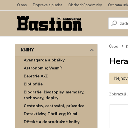
O nás
Doprava a platba
Obchodní podmínky
Ochrana úd
Úvod
KNIHY
Hera
Avantgarda a obálky
Astronomie; Vesmír
Beletrie A-Z
Nejnově
Bibliofilie
Biografie, životopisy, memoáry,
Zobrazuji 
rozhovory, dopisy
Cestopisy, cestování, průvodce
Detektivky; Thrillery; Krimi
Dětské a dobrodružné knihy