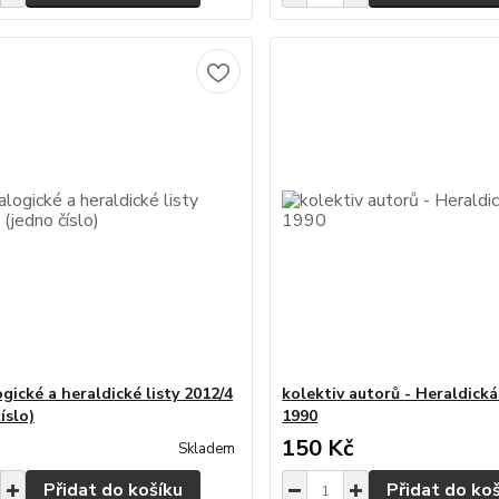
gické a heraldické listy 2012/4
kolektiv autorů - Heraldick
íslo)
1990
150 Kč
Skladem
Přidat do košíku
Přidat do ko