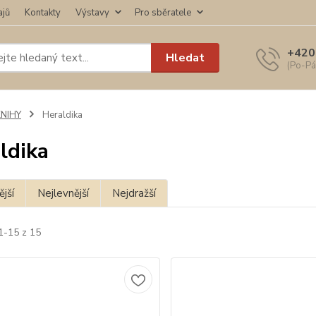
ajů
Kontakty
Výstavy
Pro sběratele
+420
Hledat
(Po-Pá
KNIHY
Heraldika
ldika
jší
Nejlevnější
Nejdražší
1-15 z 15