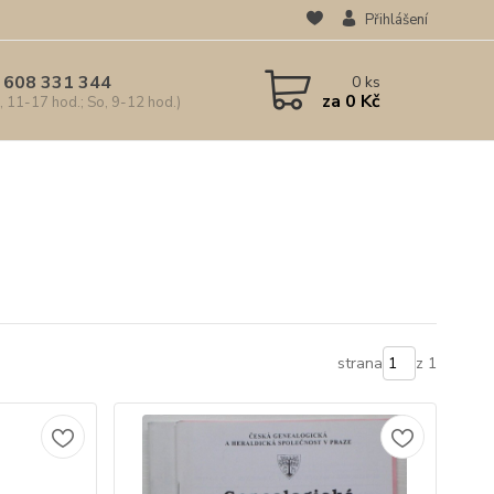
Přihlášení
 608 331 344
0
ks
za
0 Kč
, 11-17 hod.; So, 9-12 hod.)
strana
z 1