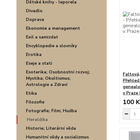
Dětské knihy - leporela
Divadlo
Doprava
Ekonomie a management
Exil a samizdat
Encyklopedie a slovníky
Erotika
Eseje a stati
Esoterika; Osobnostní rozvoj;
Faltová,
Mystika; Okultismus;
Přehled
Astrologie a Zdraví
genealo
v Praze 
Etika
100 K
Filozofie
Fotografie; Film; Hudba
Heraldika
Historie; Literární věda
Humanitní vědy a socializmus