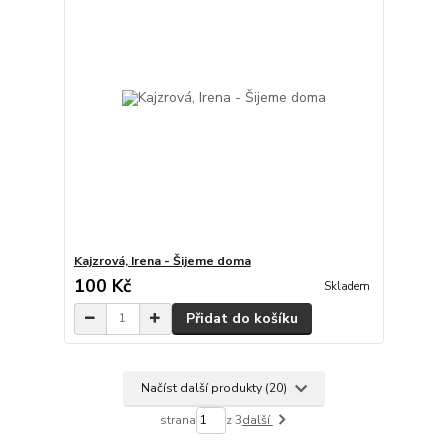
Kajzrová, Irena - Šijeme doma
100 Kč
Skladem
Přidat do košíku
Načíst další produkty (20)
strana
z 3
další