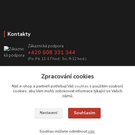
Kontakty
Zákaznická podpora
+420 608 331 344
(Po-Pá, 11-17 hod.; So, 9-12 hod.)
info@antikvariatcz.com
Zpracování cookies
Náš e-shop a partneři potřebují Váš
souhlas
s použitím souborů
cookies, aby Vám mohli zobrazovat informace týkající se Vašich
zájmů.
Upravit sběr cookies.
Souhlasím
Nastavení
© Antikvariát a galerie Bastion
Souhlas můžete odmítnout
zde
.