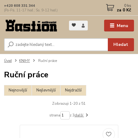
0
ks
+420 608 331 344
za
0 Kč
(Po-Pá, 11-17 hod.; So, 9-12 hod.)
Menu
Hledat
Úvod
KNIHY
Ruční práce
Ruční práce
Nejnovější
Nejlevnější
Nejdražší
Zobrazuji 1-20 z 51
strana
z 3
další