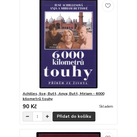
Achilles, Ilse; Butt, Anya; Butt, Miriam - 6000
kilometrů touhy
90 Kč
Skladem
Přidat do košíku