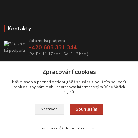
Kontakty
Zákaznická podpora
+420 608 331 344
(Po-Pá, 11-17 hod.; So, 9-12 hod.)
info@antikvariatcz.com
Zpracování cookies
Náš e-shop a partneři potřebují Váš
souhlas
s použitím souborů
cookies, aby Vám mohli zobrazovat informace týkající se Vašich
zájmů.
Upravit sběr cookies.
Souhlasím
Nastavení
© Antikvariát a galerie Bastion
Souhlas můžete odmítnout
zde
.