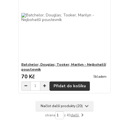
Batchelor, Douglas; Tooker, Marilyn - Nejbohatší
poustevník
70 Kč
Skladem
Přidat do košíku
Načíst další produkty (20)
strana
z 43
další