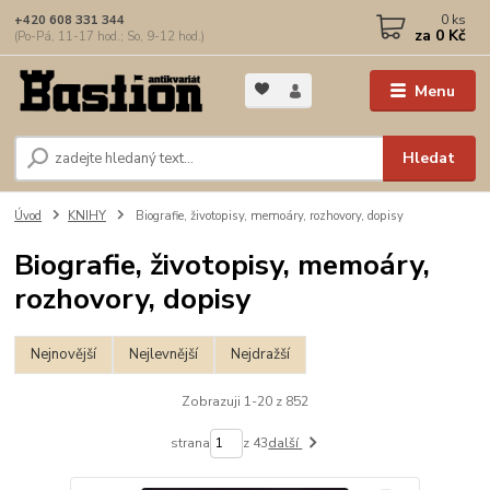
0
ks
+420 608 331 344
za
0 Kč
(Po-Pá, 11-17 hod.; So, 9-12 hod.)
Menu
Hledat
Úvod
KNIHY
Biografie, životopisy, memoáry, rozhovory, dopisy
Biografie, životopisy, memoáry,
rozhovory, dopisy
Nejnovější
Nejlevnější
Nejdražší
Zobrazuji 1-20 z 852
strana
z 43
další