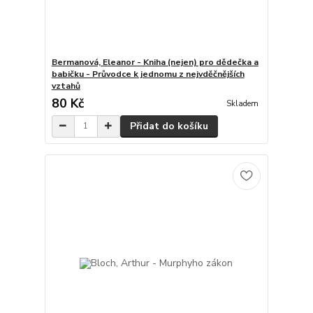
Bermanová, Eleanor - Kniha (nejen) pro dědečka a
babičku - Průvodce k jednomu z nejvděčnějších
vztahů
80 Kč
Skladem
Přidat do košíku