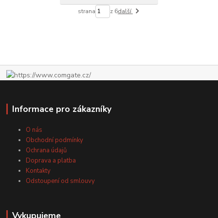
strana
z 6
další
Informace pro zákazníky
O nás
Obchodní podmínky
Ochrana údajů
Doprava a platba
Kontakty
Odstoupení od smlouvy
Vykupujeme