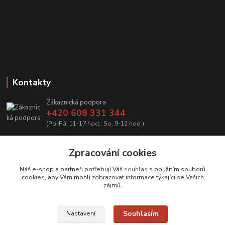
Kontakty
Zákaznická podpora
+420 608 331 344
(Po-Pá, 11-17 hod.; So, 9-12 hod.)
info@antikvariatcz.com
Zpracování cookies
Náš e-shop a partneři potřebují Váš
souhlas
s použitím souborů
cookies, aby Vám mohli zobrazovat informace týkající se Vašich
zájmů.
Upravit sběr cookies.
Souhlasím
Nastavení