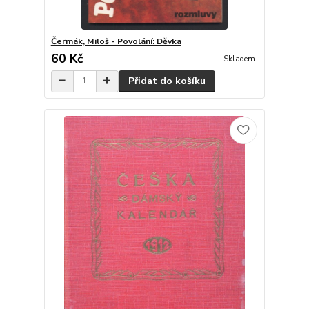
Čermák, Miloš - Povolání: Děvka
60 Kč
Skladem
Přidat do košíku