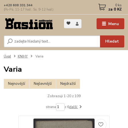
0
ks
+420 608 331 344
za
0 Kč
(Po-Pá, 11-17 hod.; So, 9-12 hod.)
Menu
Hledat
Úvod
KNIHY
Varia
Varia
Nejnovější
Nejlevnější
Nejdražší
Zobrazuji 1-20 z 109
strana
z 6
další