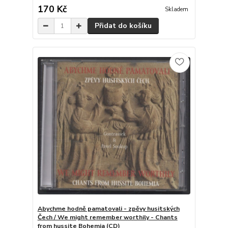
170 Kč
Skladem
Přidat do košíku
Abychme hodně pamatovali - zpěvy husitských
Čech / We might remember worthily - Chants
from hussite Bohemia (CD)