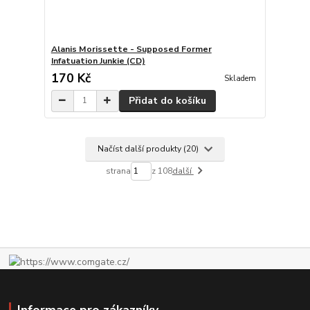
Alanis Morissette - Supposed Former
Infatuation Junkie (CD)
170 Kč
Skladem
Přidat do košíku
Načíst další produkty (20)
strana
z 108
další
Informace pro zákazníky