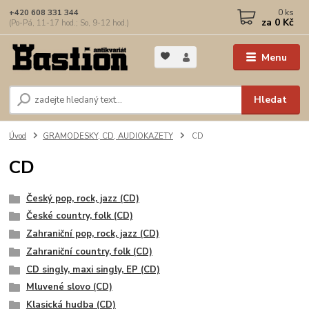
0
ks
+420 608 331 344
za
0 Kč
(Po-Pá, 11-17 hod.; So, 9-12 hod.)
Menu
Hledat
Úvod
GRAMODESKY, CD, AUDIOKAZETY
CD
CD
Český pop, rock, jazz (CD)
České country, folk (CD)
Zahraniční pop, rock, jazz (CD)
Zahraniční country, folk (CD)
CD singly, maxi singly, EP (CD)
Mluvené slovo (CD)
Klasická hudba (CD)