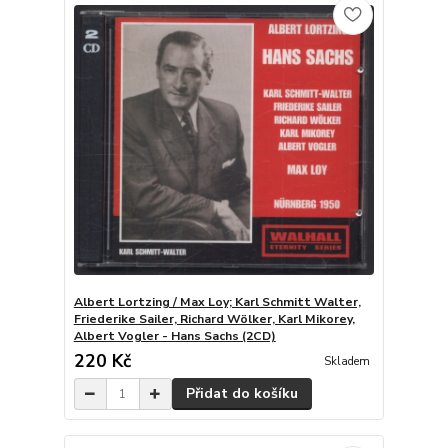
Albert Lortzing / Max Loy; Karl Schmitt Walter,
Friederike Sailer, Richard Wölker, Karl Mikorey,
Albert Vogler - Hans Sachs (2CD)
220 Kč
Skladem
Přidat do košíku