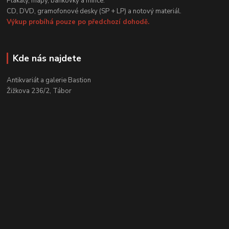
Plakáty, mapy, bankovky a mince.
CD, DVD, gramofonové desky (SP + LP) a notový materiál.
Výkup probíhá pouze po předchozí dohodě.
Kde nás najdete
Antikvariát a galerie Bastion
Žižkova 236/2, Tábor