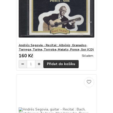
Andrés Segovia - Recital : Albéniz, Granados,
Tarrega, Turina, Torroba, Malats, Ponce, Sor (CD)
160 Kč
Skladem
Přidat do košíku