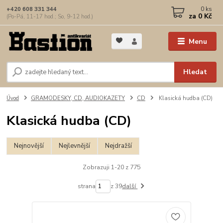
0
ks
+420 608 331 344
za
0 Kč
(Po-Pá, 11-17 hod.; So, 9-12 hod.)
Menu
Hledat
Úvod
GRAMODESKY, CD, AUDIOKAZETY
CD
Klasická hudba (CD)
Klasická hudba (CD)
Nejnovější
Nejlevnější
Nejdražší
Zobrazuji 1-20 z 775
strana
z 39
další