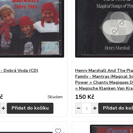
 - Dobrá Voda (CD)
Henry Marshall And The Pl
Family - Mantras (Magical S
Power = Chants Magiques D
= Magische Klanken Van Kra
č
150 Kč
Skladem
Přidat do košíku
Přidat do ko