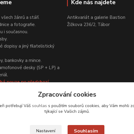
jeme
Kde nás najdete
 všech žánrů a stáří.
Antikvariát a galerie Bastion
nice a fotografie.
Žižkova 236/2, Tábor
ou i současnou.
sby.
 dopisy a jiný filatelistický
y, bankovky a mince.
amofonové desky (SP + LP) a
iál.
há pouze po předchozí
Zpracování cookies
eři potřebují Váš
souhlas
s použitím souborů cookies, aby Vám mohli z
týkající se Vašich zájmů.
Upravit sběr cookies.
Souhlasím
Nastavení