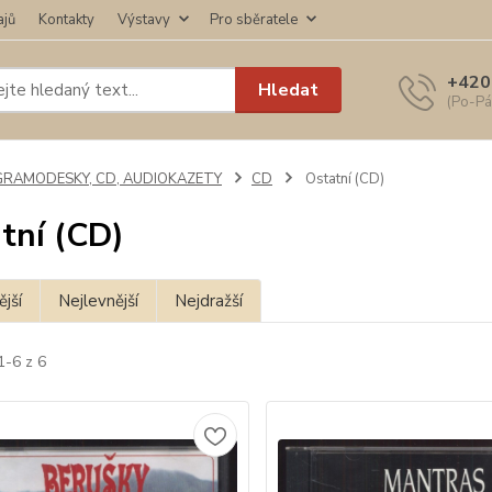
ajů
Kontakty
Výstavy
Pro sběratele
+420
Hledat
(Po-Pá
GRAMODESKY, CD, AUDIOKAZETY
CD
Ostatní (CD)
tní (CD)
jší
Nejlevnější
Nejdražší
1-6 z 6