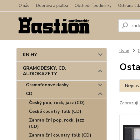
O nás
Doprava a platba
Obchodní podmínky
Ochrana úd
Úvod
KNIHY
Osta
GRAMODESKY, CD,
AUDIOKAZETY
Gramofonové desky
Nejnově
CD
Český pop, rock, jazz (CD)
Zobrazuji 
České country, folk (CD)
Zahraniční pop, rock, jazz
(CD)
Zahraniční country, folk (CD)