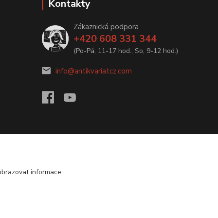
Kontakty
Zákaznická podpora
+420 608 331 344
(Po-Pá, 11-17 hod.; So, 9-12 hod.)
info@antikvariatcz.com
obrazovat informace