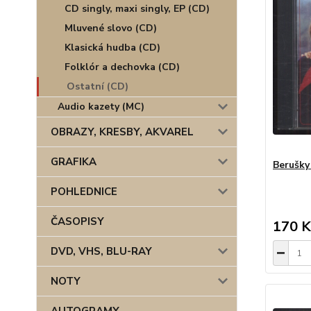
CD singly, maxi singly, EP (CD)
Mluvené slovo (CD)
Klasická hudba (CD)
Folklór a dechovka (CD)
Ostatní (CD)
Audio kazety (MC)
OBRAZY, KRESBY, AKVAREL
GRAFIKA
Berušky
POHLEDNICE
ČASOPISY
170 K
DVD, VHS, BLU-RAY
NOTY