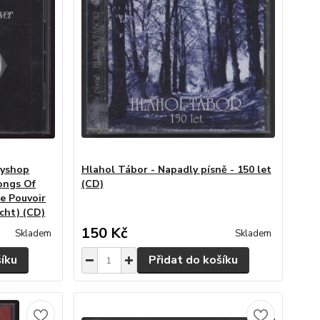
ayshop
Hlahol Tábor - Napadly písně - 150 let
ongs Of
(CD)
e Pouvoir
cht) (CD)
150 Kč
Skladem
Skladem
šíku
Přidat do košíku