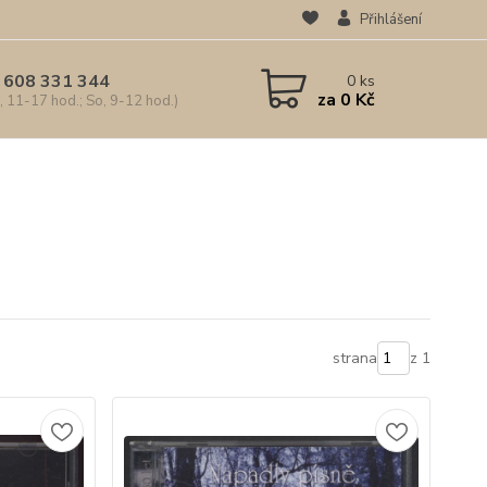
Přihlášení
 608 331 344
0
ks
za
0 Kč
, 11-17 hod.; So, 9-12 hod.)
strana
z 1