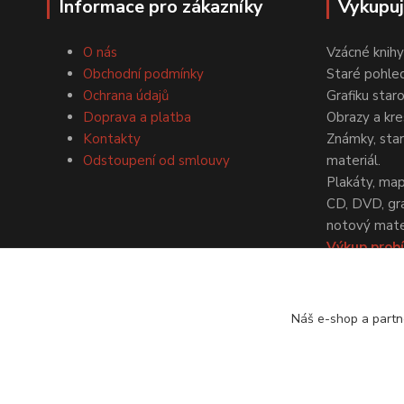
Informace pro zákazníky
Vykupu
O nás
Vzácné knihy
Obchodní podmínky
Staré pohled
Ochrana údajů
Grafiku star
Doprava a platba
Obrazy a kre
Kontakty
Známky, staré
Odstoupení od smlouvy
materiál.
Plakáty, map
CD, DVD, gr
notový mater
Výkup probí
dohodě.
Náš e-shop a partn