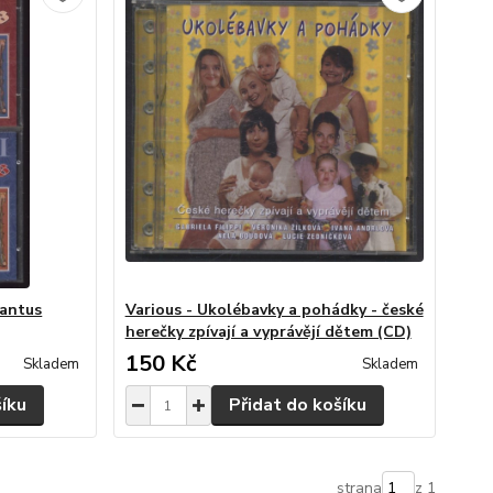
Cantus
Various - Ukolébavky a pohádky - české
herečky zpívají a vyprávějí dětem (CD)
150 Kč
Skladem
Skladem
šíku
Přidat do košíku
strana
z 1