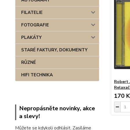
AUTOGRAMY
FILATELIE
FOTOGRAFIE
PLAKÁTY
STARÉ FAKTURY, DOKUMENTY
RŮZNÉ
HIFI TECHNIKA
Robert 
Relaxač
170 K
Nepropásněte novinky, akce
a slevy!
Můžete se kdykoli odhlásit. Zasíláme