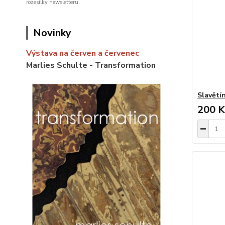
rozesílky newsletteru.
Novinky
Výstava na červen a červenec
Marlies Schulte - Transformation
Slavětín
200 K