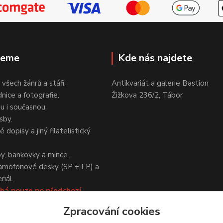
jeme
Kde nás najdete
 všech žánrů a stáří.
Antikvariát a galerie Bastion
nice a fotografie.
Žižkova 236/2, Tábor
ou i současnou.
sby.
 dopisy a jiný filatelistický
y, bankovky a mince.
amofonové desky (SP + LP) a
iál.
há pouze po předchozí
Zpracování cookies