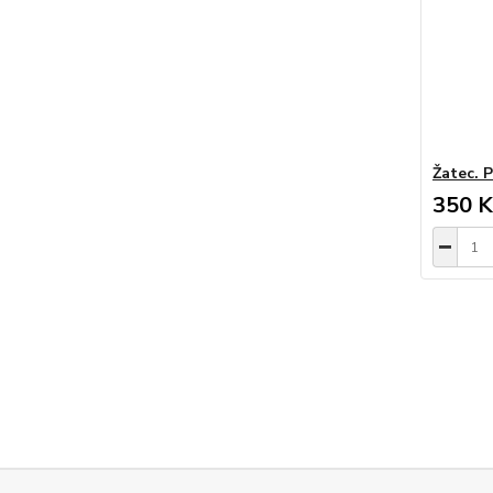
Žatec. P
350 K