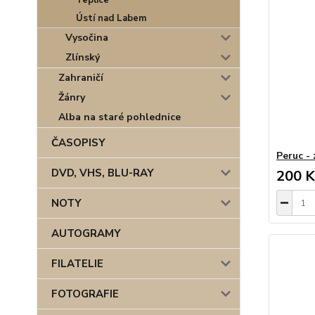
Teplice
Ústí nad Labem
Vysočina
Zlínský
Zahraničí
Žánry
Alba na staré pohlednice
ČASOPISY
Peruc -
DVD, VHS, BLU-RAY
200 K
NOTY
AUTOGRAMY
FILATELIE
FOTOGRAFIE