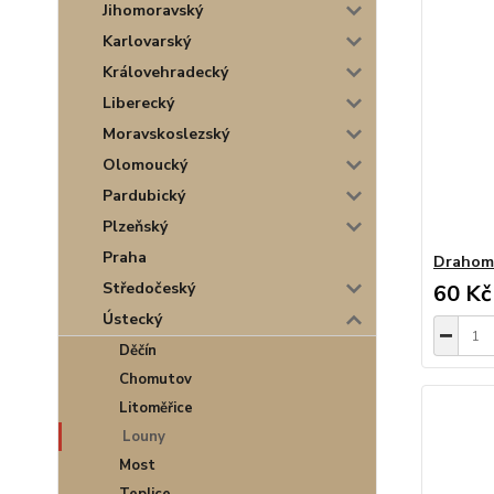
Jihomoravský
Karlovarský
Královehradecký
Liberecký
Moravskoslezský
Olomoucký
Pardubický
Plzeňský
Praha
Drahom
Středočeský
60 Kč
Ústecký
Děčín
Chomutov
Litoměřice
Louny
Most