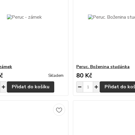
 zámek
Peruc. Boženina studánka
č
80 Kč
Skladem
Přidat do košíku
Přidat do ko