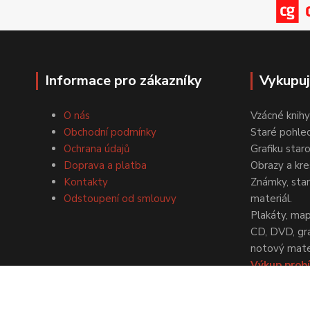
Informace pro zákazníky
Vykupu
O nás
Vzácné knihy
Obchodní podmínky
Staré pohled
Ochrana údajů
Grafiku star
Doprava a platba
Obrazy a kre
Kontakty
Známky, staré
Odstoupení od smlouvy
materiál.
Plakáty, map
CD, DVD, gr
notový mater
Výkup probí
dohodě.