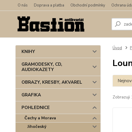
O nás
Doprava a platba
Obchodní podmínky
Ochrana úd
Úvod
KNIHY
Lou
GRAMODESKY, CD,
AUDIOKAZETY
Nejnově
OBRAZY, KRESBY, AKVAREL
GRAFIKA
Zobrazuji 
POHLEDNICE
Čechy a Morava
Jihočeský