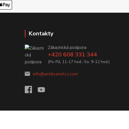
Kontakty
Zákaznická podpora
+420 608 331 344
(Po-Pá, 11-17 hod.; So, 9-12 hod.)
info@antikvariatcz.com