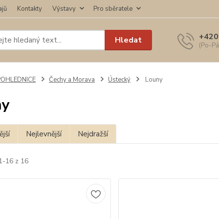
ajů
Kontakty
Výstavy
Pro sběratele
+420
Hledat
(Po-Pá
POHLEDNICE
Čechy a Morava
Ústecký
Louny
ny
jší
Nejlevnější
Nejdražší
1-16 z 16