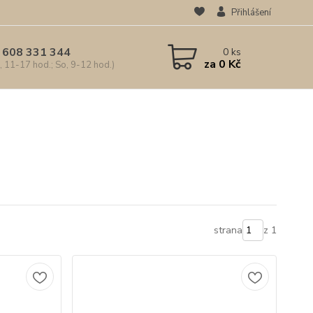
Přihlášení
 608 331 344
0
ks
za
0 Kč
, 11-17 hod.; So, 9-12 hod.)
strana
z 1