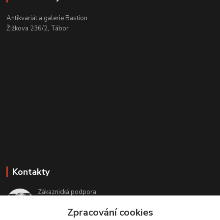
Antikvariát a galerie Bastion
Žižkova 236/2, Tábor
Kontakty
Zákaznická podpora
+420 608 331 344
Zpracování cookies
(Po-Pá, 11-17 hod.; So, 9-12 hod.)