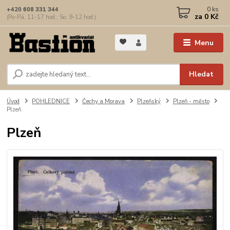
0
ks
+420 608 331 344
za
0 Kč
(Po-Pá, 11-17 hod.; So, 9-12 hod.)
Menu
Hledat
Úvod
POHLEDNICE
Čechy a Morava
Plzeňský
Plzeň - město
Plzeň
Plzeň