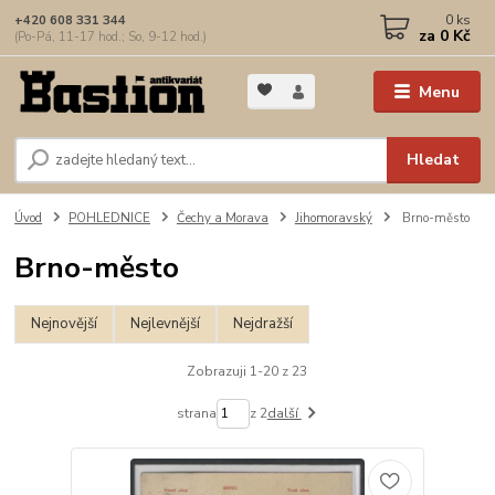
0
ks
+420 608 331 344
za
0 Kč
(Po-Pá, 11-17 hod.; So, 9-12 hod.)
Menu
Hledat
Úvod
POHLEDNICE
Čechy a Morava
Jihomoravský
Brno-město
Brno-město
Nejnovější
Nejlevnější
Nejdražší
Zobrazuji 1-20 z 23
strana
z 2
další