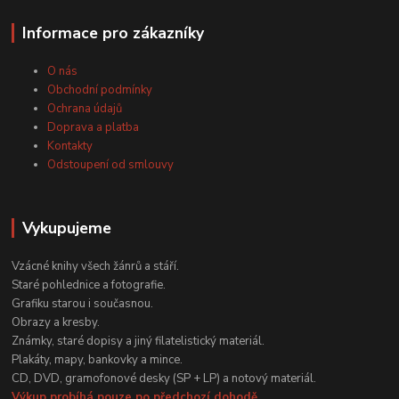
Informace pro zákazníky
O nás
Obchodní podmínky
Ochrana údajů
Doprava a platba
Kontakty
Odstoupení od smlouvy
Vykupujeme
Vzácné knihy všech žánrů a stáří.
Staré pohlednice a fotografie.
Grafiku starou i současnou.
Obrazy a kresby.
Známky, staré dopisy a jiný filatelistický materiál.
Plakáty, mapy, bankovky a mince.
CD, DVD, gramofonové desky (SP + LP) a notový materiál.
Výkup probíhá pouze po předchozí dohodě.