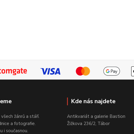
jeme
Kde nás najdete
 všech žánrů a stáří.
Antikvariát a galerie Bastion
nice a fotografie.
Žižkova 236/2, Tábor
ou i současnou.