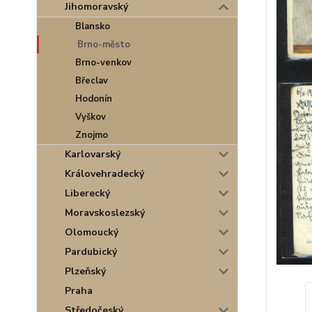
Jihomoravský
Blansko
Brno-město
Brno-venkov
Břeclav
Hodonín
Vyškov
Znojmo
Karlovarský
Královehradecký
Liberecký
Moravskoslezský
Olomoucký
Pardubický
Plzeňský
Praha
Středočeský