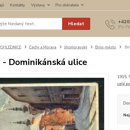
ajů
Kontakty
Výstavy
Pro sběratele
+420
Hledat
(Po-Pá
POHLEDNICE
Čechy a Morava
Jihomoravský
Brno-město
Brn
 - Dominikánská ulice
1915, 
celý p
Dos
Nej