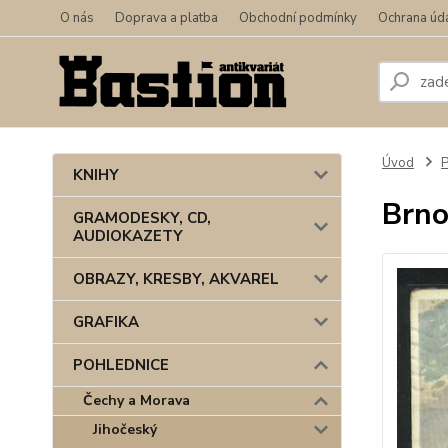
O nás
Doprava a platba
Obchodní podmínky
Ochrana úd
Úvod
KNIHY
Brno
GRAMODESKY, CD,
AUDIOKAZETY
OBRAZY, KRESBY, AKVAREL
GRAFIKA
POHLEDNICE
Čechy a Morava
Jihočeský