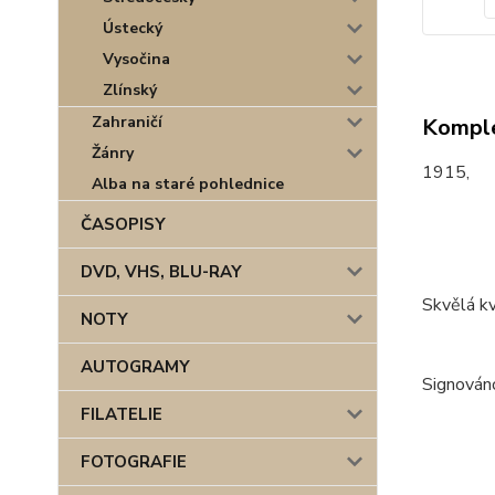
Ústecký
Vysočina
Zlínský
Zahraničí
Komple
Žánry
1915,
Alba na staré pohlednice
ČASOPISY
DVD, VHS, BLU-RAY
Skvělá kv
NOTY
AUTOGRAMY
Signováno
FILATELIE
FOTOGRAFIE