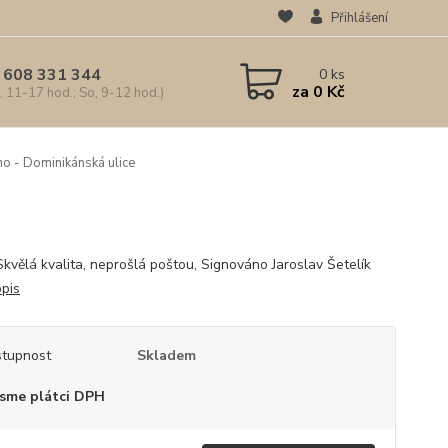
Přihlášení
 608 331 344
0
ks
za
0 Kč
, 11-17 hod.; So, 9-12 hod.)
o - Dominikánská ulice
Skvělá kvalita, neprošlá poštou, Signováno Jaroslav Šetelík
opis
tupnost
Skladem
sme plátci DPH