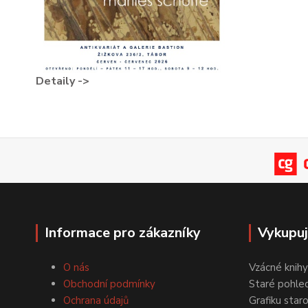
Detaily ->
Informace pro zákazníky
Vykupu
O nás
Vzácné knihy
Obchodní podmínky
Staré pohled
Ochrana údajů
Grafiku star