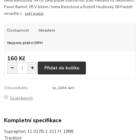
Iveta Bartošová, 04 Už záhy přijde vzácná noc (Der Heiland Ist Geboren) /
Pavel Bartoň, 05 V bílém / Iveta Bartošová a Rudolf Hrušínský, 06 Pastýři
nespěte /...
celý popis
Dostupnost
Skladem
Nejsme plátci DPH
160 Kč
Přidat do košíku
Číslo produktu:
lp_1004-ant
Do oblíbených
Kompletní specifikace
Supraphon 11 0178-1 311 H, 1988,
Tracklist: