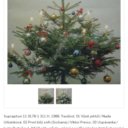
Supraphon 11 0178-1 311 H, 1988, Tracklist: 01 Vůně jehličí / Naďa
Urbánková, 02 První bílý sníh (Siciliana) / Viktor Preiss, 03 Uspávanka /