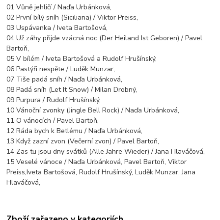
01 Vůně jehličí / Naďa Urbánková,
02 První bílý sníh (Siciliana) / Viktor Preiss,
03 Uspávanka / Iveta Bartošová,
04 Už záhy přijde vzácná noc (Der Heiland Ist Geboren) / Pavel
Bartoň,
05 V bílém / Iveta Bartošová a Rudolf Hrušínský,
06 Pastýři nespěte / Luděk Munzar,
07 Tiše padá sníh / Naďa Urbánková,
08 Padá sníh (Let It Snow) / Milan Drobný,
09 Purpura / Rudolf Hrušínský,
10 Vánoční zvonky (Jingle Bell Rock) / Naďa Urbánková,
11 O vánocích / Pavel Bartoň,
12 Ráda bych k Betlému / Naďa Urbánková,
13 Když zazní zvon (Večerní zvon) / Pavel Bartoň,
14 Zas tu jsou dny svátků (Alle Jahre Wieder) / Jana Hlaváčová,
15 Veselé vánoce / Naďa Urbánková, Pavel Bartoň, Viktor
Preiss,Iveta Bartošová, Rudolf Hrušínský, Luděk Munzar, Jana
Hlaváčová,
Zboží zařazeno v kategoriích