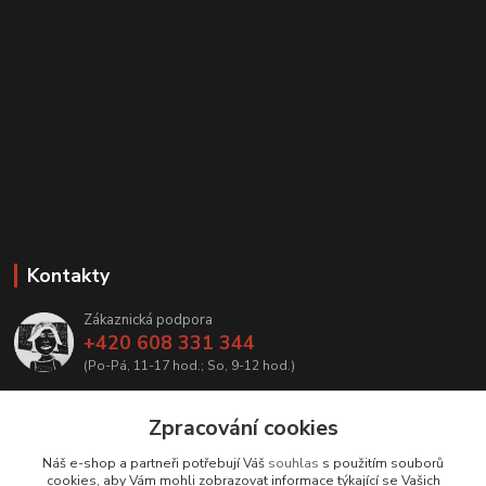
Kontakty
Zákaznická podpora
+420 608 331 344
(Po-Pá, 11-17 hod.; So, 9-12 hod.)
info@antikvariatcz.com
Zpracování cookies
Náš e-shop a partneři potřebují Váš
souhlas
s použitím souborů
cookies, aby Vám mohli zobrazovat informace týkající se Vašich