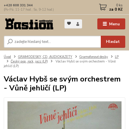
0
ks
+420 608 331 344
za
0 Kč
(Po-Pá, 11-17 hod.; So, 9-12 hod.)
Menu
Hledat
Úvod
GRAMODESKY, CD, AUDIOKAZETY
Gramofonové desky
LP
Český pop, rock, jazz (LP)
Václav Hybš se svým orchestrem - Vůně
jehličí (LP)
Václav Hybš se svým orchestrem
- Vůně jehličí (LP)