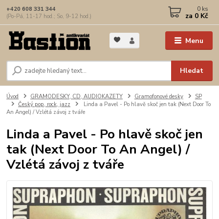
0
ks
+420 608 331 344
za
0 Kč
(Po-Pá, 11-17 hod.; So, 9-12 hod.)
Menu
Hledat
Úvod
GRAMODESKY, CD, AUDIOKAZETY
Gramofonové desky
SP
Český pop, rock, jazz
Linda a Pavel - Po hlavě skoč jen tak (Next Door To
An Angel) / Vzlétá závoj z tváře
Linda a Pavel - Po hlavě skoč jen
tak (Next Door To An Angel) /
Vzlétá závoj z tváře