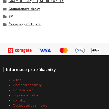
GRAMODESKY, CD, AUDIOKAZETY
Gramofonové desky
SP
Český pop, rock, jazz
Informace pro zákazníky
O nás
Obchodní podmínky
Ochrana údajů
Doprava a platba
Kontakty
Odstoupení od smlouvy