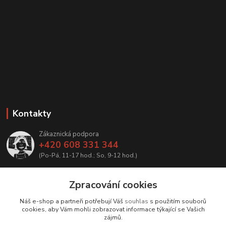
Kontakty
Zákaznická podpora
+420 608 331 344
(Po-Pá, 11-17 hod.; So, 9-12 hod.)
info@antikvariatcz.com
Zpracování cookies
Náš e-shop a partneři potřebují Váš
souhlas
s použitím souborů
cookies, aby Vám mohli zobrazovat informace týkající se Vašich
zájmů.