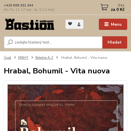
0
ks
+420 608 331 344
za
0 Kč
(Po-Pá, 11-17 hod.; So, 9-12 hod.)
Menu
Hledat
Úvod
KNIHY
Beletrie A-Z
Hrabal, Bohumil - Vita nuova
Hrabal, Bohumil - Vita nuova