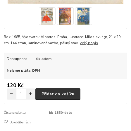
Rok: 1985, Vydavatel: Albatros, Praha, Ilustrace: Miloslav Jágr, 21 x 29
cm, 144 stran, laminovaná vazba, pěkný stav,
celý popis
Dostupnost
Skladem
Nejsme plátci DPH
120 Kč
Přidat do košíku
Číslo produktu:
bk_1850-dets
Do oblíbených