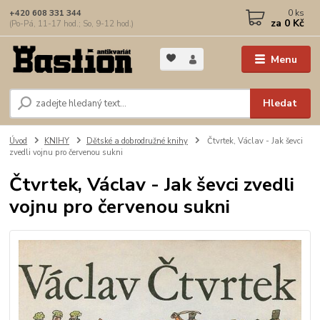
0
ks
+420 608 331 344
za
0 Kč
(Po-Pá, 11-17 hod.; So, 9-12 hod.)
Menu
Hledat
Úvod
KNIHY
Dětské a dobrodružné knihy
Čtvrtek, Václav - Jak ševci
zvedli vojnu pro červenou sukni
Čtvrtek, Václav - Jak ševci zvedli
vojnu pro červenou sukni