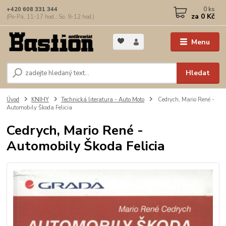
0
ks
+420 608 331 344
za
0 Kč
(Po-Pá, 11-17 hod.; So, 9-12 hod.)
Menu
Hledat
Úvod
KNIHY
Technická literatura - Auto Moto
Cedrych, Mario René -
Automobily Škoda Felicia
Cedrych, Mario René -
Automobily Škoda Felicia