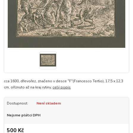
cca 1600, dřevořez, značeno v desce "F"(Francesco Tertio), 17,5 x 12,3
cm, oříznuto až na kraj rytiny,
celý popis
Dostupnost
Není skladem
Nejsme plátci DPH
500 Kč