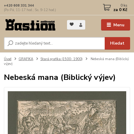
0
ks
+420 608 331 344
za
0 Kč
(Po-Pá, 11-17 hod.; So, 9-12 hod.)
Menu
Hledat
Úvod
GRAFIKA
Stará grafika (1500- 1900)
Nebeská mana (Biblický
výjev)
Nebeská mana (Biblický výjev)