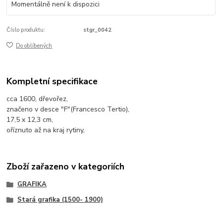
Momentálně není k dispozici
Číslo produktu:
stgr_0042
Do oblíbených
Kompletní specifikace
cca 1600, dřevořez,
značeno v desce "F"(Francesco Tertio),
17,5 x 12,3 cm,
oříznuto až na kraj rytiny,
Zboží zařazeno v kategoriích
GRAFIKA
Stará grafika (1500- 1900)