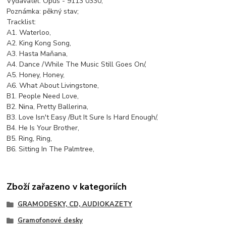
Vydavatel: Opus - 9113 0330;
Poznámka: pěkný stav;
Tracklist:
A1. Waterloo,
A2. King Kong Song,
A3. Hasta Maňana,
A4. Dance /While The Music Still Goes On/,
A5. Honey, Honey,
A6. What About Livingstone,
B1. People Need Love,
B2. Nina, Pretty Ballerina,
B3. Love Isn't Easy /But It Sure Is Hard Enough/,
B4. He Is Your Brother,
B5. Ring, Ring,
B6. Sitting In The Palmtree,
Zboží zařazeno v kategoriích
GRAMODESKY, CD, AUDIOKAZETY
Gramofonové desky