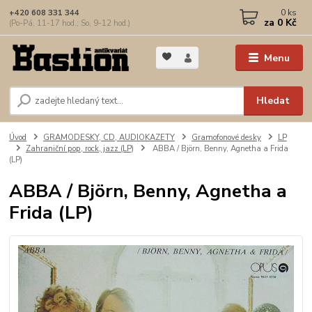
0
ks
+420 608 331 344
za
0 Kč
(Po-Pá, 11-17 hod.; So, 9-12 hod.)
Menu
Hledat
Úvod
GRAMODESKY, CD, AUDIOKAZETY
Gramofonové desky
LP
Zahraniční pop, rock, jazz (LP)
ABBA / Björn, Benny, Agnetha a Frida
(LP)
ABBA / Björn, Benny, Agnetha a
Frida (LP)