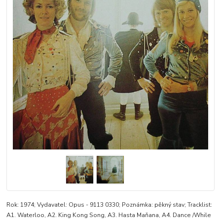
Rok: 1974; Vydavatel: Opus - 9113 0330; Poznámka: pěkný stav; Tracklist:
A1. Waterloo, A2. King Kong Song, A3. Hasta Maňana, A4. Dance /While