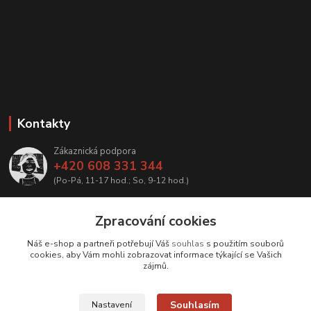
Kontakty
Zákaznická podpora
+420 608 331 344
(Po-Pá, 11-17 hod.; So, 9-12 hod.)
info@antikvariatcz.com
Zpracování cookies
Náš e-shop a partneři potřebují Váš
souhlas
s použitím souborů
cookies, aby Vám mohli zobrazovat informace týkající se Vašich
zájmů.
Upravit sběr cookies.
Souhlasím
Nastavení