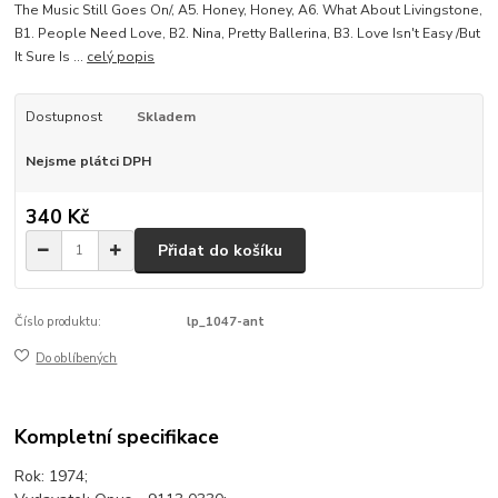
The Music Still Goes On/, A5. Honey, Honey, A6. What About Livingstone,
B1. People Need Love, B2. Nina, Pretty Ballerina, B3. Love Isn't Easy /But
It Sure Is ...
celý popis
Dostupnost
Skladem
Nejsme plátci DPH
340 Kč
Přidat do košíku
Číslo produktu:
lp_1047-ant
Do oblíbených
Kompletní specifikace
Rok: 1974;