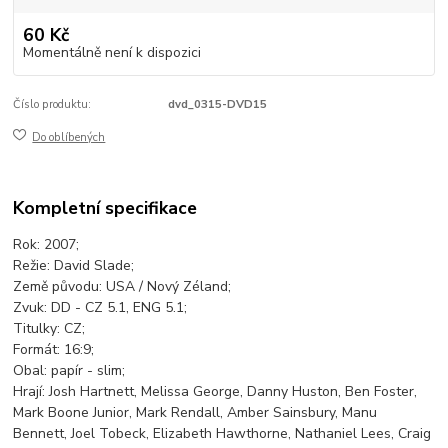
60 Kč
Momentálně není k dispozici
Číslo produktu:
dvd_0315-DVD15
Do oblíbených
Kompletní specifikace
Rok: 2007;
Režie: David Slade;
Země původu: USA / Nový Zéland;
Zvuk: DD - CZ 5.1, ENG 5.1;
Titulky: CZ;
Formát: 16:9;
Obal: papír - slim;
Hrají: Josh Hartnett, Melissa George, Danny Huston, Ben Foster,
Mark Boone Junior, Mark Rendall, Amber Sainsbury, Manu
Bennett, Joel Tobeck, Elizabeth Hawthorne, Nathaniel Lees, Craig