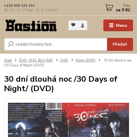
0
ks
+420 608 331 344
za
0 Kč
(Po-Pá, 11-17 hod.; So, 9-12 hod.)
Menu
Hledat
Úvod
DVD, VHS, BLU-RAY
DVD
Filmy (DVD)
30 dní dlouhá noc
/30 Days of Night/ (DVD)
30 dní dlouhá noc /30 Days of
Night/ (DVD)