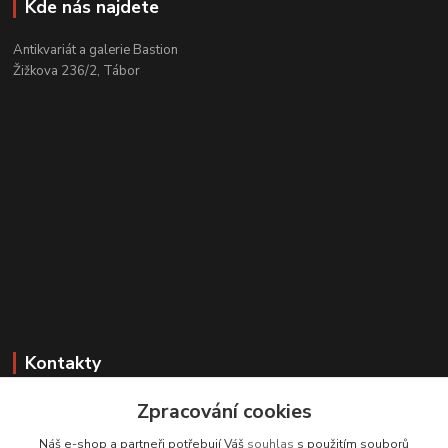
Kde nás najdete
Antikvariát a galerie Bastion
Žižkova 236/2, Tábor
Kontakty
Zákaznická podpora
Zpracování cookies
+420 608 331 344
Náš e-shop a partneři potřebují Váš
souhlas
s použitím souborů
(Po-Pá, 11-17 hod.; So, 9-12 hod.)