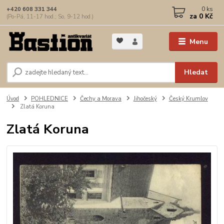
0
ks
+420 608 331 344
za
0 Kč
(Po-Pá, 11-17 hod.; So, 9-12 hod.)
Menu
Hledat
Úvod
POHLEDNICE
Čechy a Morava
Jihočeský
Český Krumlov
Zlatá Koruna
Zlatá Koruna