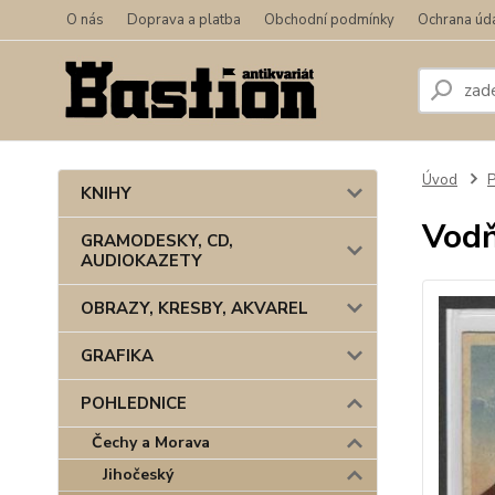
O nás
Doprava a platba
Obchodní podmínky
Ochrana úd
Úvod
KNIHY
Vod
GRAMODESKY, CD,
AUDIOKAZETY
OBRAZY, KRESBY, AKVAREL
GRAFIKA
POHLEDNICE
Čechy a Morava
Jihočeský