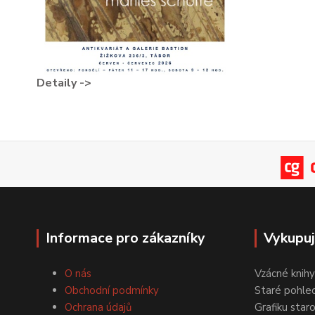
Detaily ->
Informace pro zákazníky
Vykupu
O nás
Vzácné knihy
Obchodní podmínky
Staré pohled
Ochrana údajů
Grafiku star