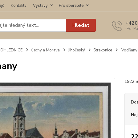
ajů
Kontakty
Výstavy
Pro sběratele
+420
Hledat
(Po-Pá
POHLEDNICE
Čechy a Morava
Jihočeský
Strakonice
Vodňany
ňany
1922 S
Dos
Nej
22