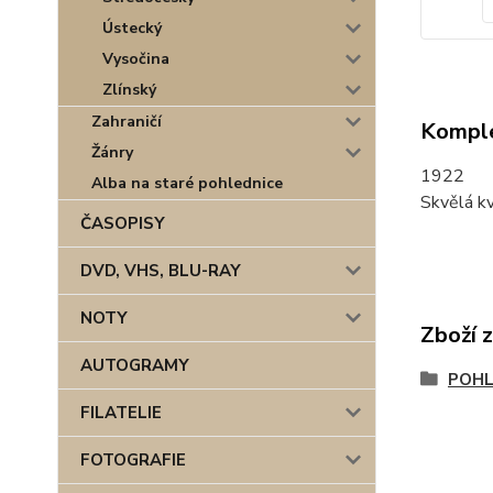
Ústecký
Vysočina
Zlínský
Zahraničí
Komple
Žánry
1922
Alba na staré pohlednice
Skvělá kv
ČASOPISY
DVD, VHS, BLU-RAY
NOTY
Zboží 
AUTOGRAMY
POHL
FILATELIE
FOTOGRAFIE