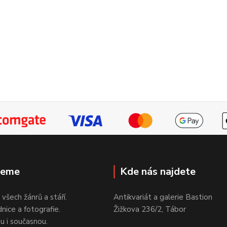
jeme
Kde nás najdete
 všech žánrů a stáří.
Antikvariát a galerie Bastion
nice a fotografie.
Žižkova 236/2, Tábor
ou i současnou.