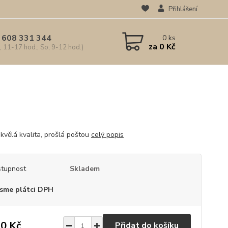
Přihlášení
 608 331 344
0
ks
za
0 Kč
, 11-17 hod.; So, 9-12 hod.)
kvělá kvalita, prošlá poštou
celý popis
tupnost
Skladem
sme plátci DPH
0 Kč
Přidat do košíku