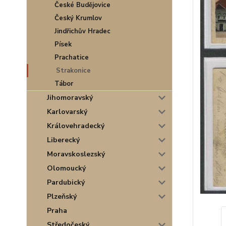
České Budějovice
Český Krumlov
Jindřichův Hradec
Písek
Prachatice
Strakonice
Tábor
Jihomoravský
Karlovarský
Královehradecký
Liberecký
Moravskoslezský
Olomoucký
Pardubický
Plzeňský
Praha
Středočeský