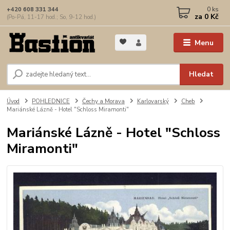
0
ks
+420 608 331 344
za
0 Kč
(Po-Pá, 11-17 hod.; So, 9-12 hod.)
Menu
Hledat
Úvod
POHLEDNICE
Čechy a Morava
Karlovarský
Cheb
Mariánské Lázně - Hotel "Schloss Miramonti"
Mariánské Lázně - Hotel "Schloss
Miramonti"