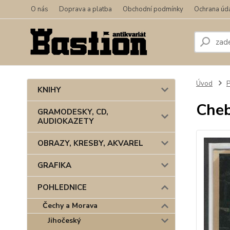
O nás
Doprava a platba
Obchodní podmínky
Ochrana úd
Úvod
KNIHY
Che
GRAMODESKY, CD,
AUDIOKAZETY
OBRAZY, KRESBY, AKVAREL
GRAFIKA
POHLEDNICE
Čechy a Morava
Jihočeský