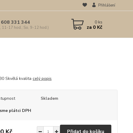
Přihlášení
 608 331 344
0
ks
za
0 Kč
, 11-17 hod.; So, 9-12 hod.)
30 Skvělá kvalita
celý popis
tupnost
Skladem
sme plátci DPH
0 Kč
Přidat do košíku