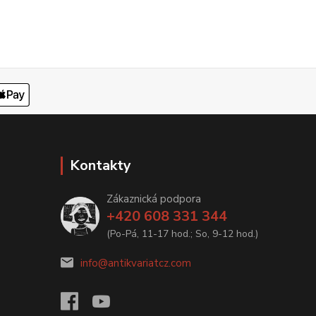
Kontakty
Zákaznická podpora
+420 608 331 344
(Po-Pá, 11-17 hod.; So, 9-12 hod.)
info@antikvariatcz.com