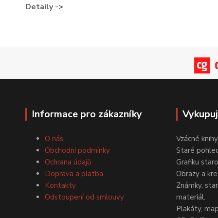
Detaily ->
Informace pro zákazníky
Vykupu
O nás
Vzácné knihy
Obchodní podmínky
Staré pohled
Ochrana údajů
Grafiku star
Doprava a platba
Obrazy a kre
Kontakty
Známky, staré
Odstoupení od smlouvy
materiál.
Plakáty, map