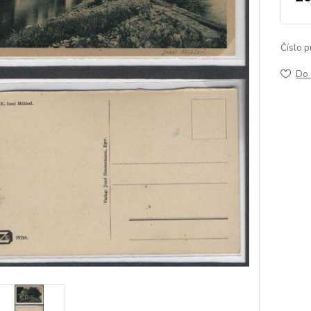
Číslo p
Do 