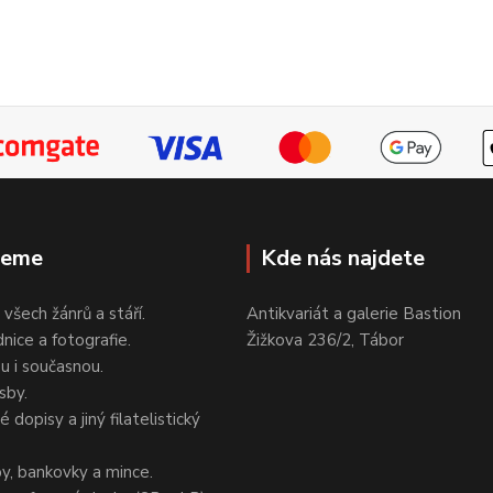
jeme
Kde nás najdete
 všech žánrů a stáří.
Antikvariát a galerie Bastion
nice a fotografie.
Žižkova 236/2, Tábor
ou i současnou.
sby.
 dopisy a jiný filatelistický
y, bankovky a mince.