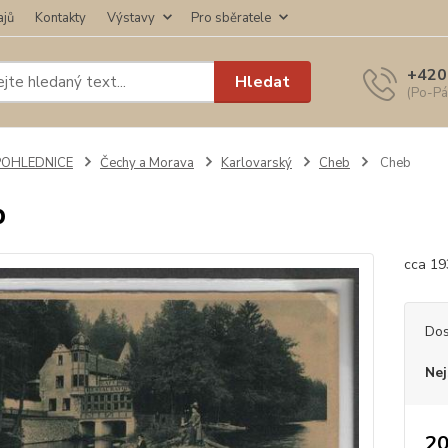
ajů
Kontakty
Výstavy
Pro sběratele
+420
Hledat
(Po-Pá
POHLEDNICE
Čechy a Morava
Karlovarský
Cheb
Cheb
b
cca 19
Dos
Nej
20