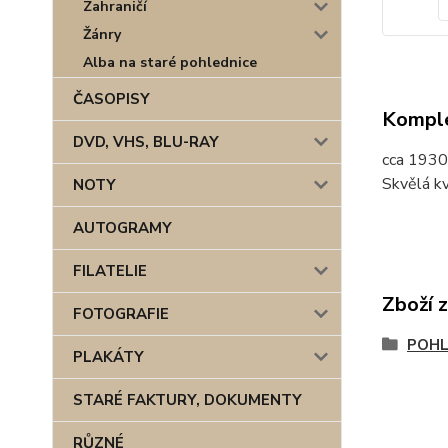
Zahraničí
Žánry
Alba na staré pohlednice
ČASOPISY
Komple
DVD, VHS, BLU-RAY
cca 1930
Skvělá kv
NOTY
AUTOGRAMY
FILATELIE
Zboží 
FOTOGRAFIE
POHL
PLAKÁTY
STARÉ FAKTURY, DOKUMENTY
RŮZNÉ