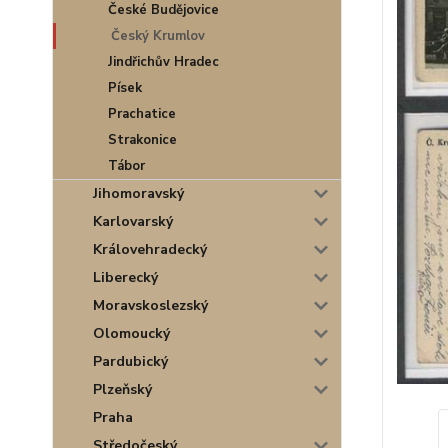
České Budějovice
Český Krumlov
Jindřichův Hradec
Písek
Prachatice
Strakonice
Tábor
Jihomoravský
Karlovarský
Královehradecký
Liberecký
Moravskoslezský
Olomoucký
Pardubický
Plzeňský
Praha
Středočeský