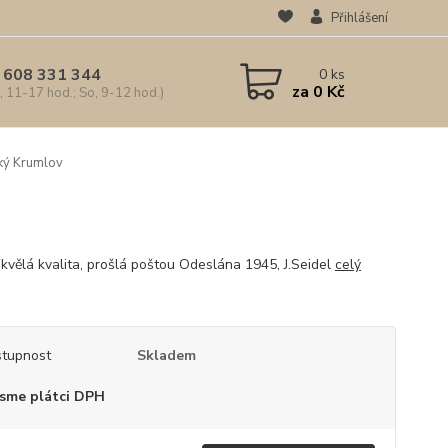
Přihlášení
 608 331 344
0
ks
za
0 Kč
, 11-17 hod.; So, 9-12 hod.)
ý Krumlov
kvělá kvalita, prošlá poštou Odeslána 1945, J.Seidel
celý
tupnost
Skladem
sme plátci DPH