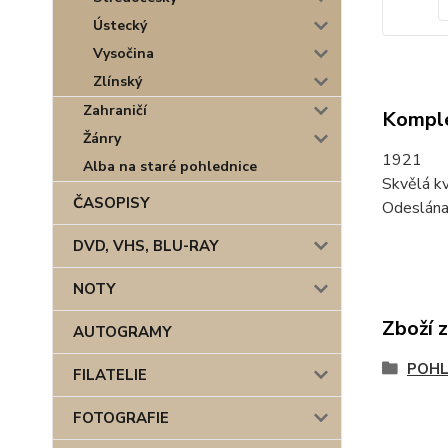
Ústecký
Vysočina
Zlínský
Zahraničí
Komple
Žánry
1921
Alba na staré pohlednice
Skvělá kv
ČASOPISY
Odeslána
DVD, VHS, BLU-RAY
NOTY
Zboží 
AUTOGRAMY
POHL
FILATELIE
FOTOGRAFIE