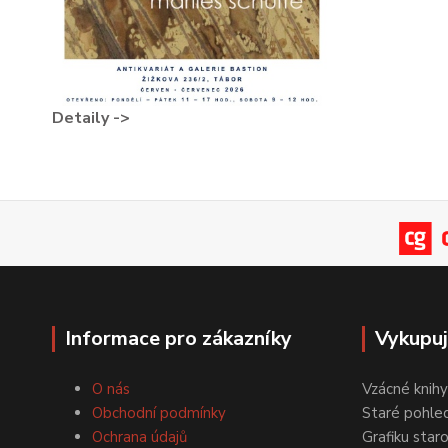
Detaily ->
Informace pro zákazníky
Vykupu
O nás
Vzácné knihy
Obchodní podmínky
Staré pohled
Ochrana údajů
Grafiku star