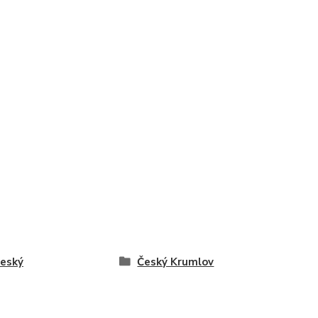
český
Český Krumlov