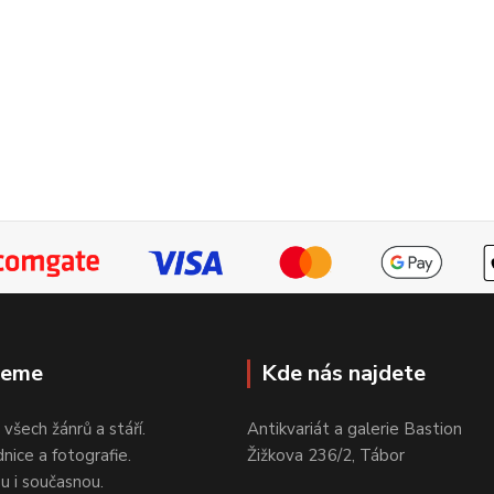
jeme
Kde nás najdete
 všech žánrů a stáří.
Antikvariát a galerie Bastion
nice a fotografie.
Žižkova 236/2, Tábor
ou i současnou.