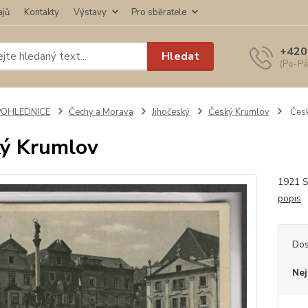
ajů
Kontakty
Výstavy
Pro sběratele
+420
Hledat
(Po-Pá
POHLEDNICE
Čechy a Morava
Jihočeský
Český Krumlov
Česk
ý Krumlov
1921 S
popis
Dos
Nej