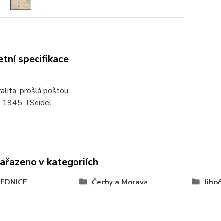
tní specifikace
alita, prošlá poštou
 1945, J.Seidel
zařazeno v kategoriích
EDNICE
Čechy a Morava
Jiho