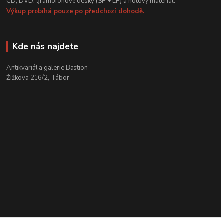
CD, DVD, gramofonové desky (SP + LP) a notový materiál.
Výkup probíhá pouze po předchozí dohodě.
Kde nás najdete
Antikvariát a galerie Bastion
Žižkova 236/2, Tábor