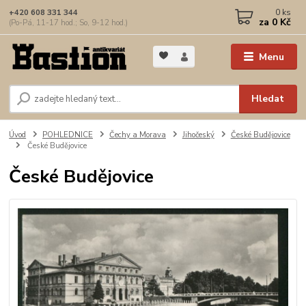
0
ks
+420 608 331 344
za
0 Kč
(Po-Pá, 11-17 hod.; So, 9-12 hod.)
Menu
Hledat
Úvod
POHLEDNICE
Čechy a Morava
Jihočeský
České Budějovice
České Budějovice
České Budějovice