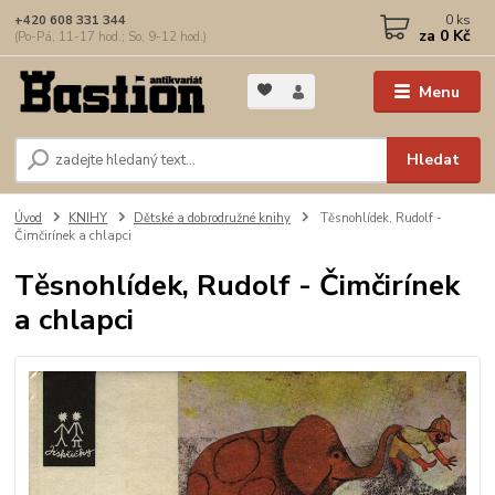
0
ks
+420 608 331 344
za
0 Kč
(Po-Pá, 11-17 hod.; So, 9-12 hod.)
Menu
Hledat
Úvod
KNIHY
Dětské a dobrodružné knihy
Těsnohlídek, Rudolf -
Čimčirínek a chlapci
Těsnohlídek, Rudolf - Čimčirínek
a chlapci