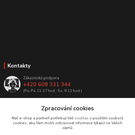
Kontakty
Zákaznická podpora
+420 608 331 344
(Po-Pá, 11-17 hod.; So, 9-12 hod.)
info@antikvariatcz.com
Zpracování cookies
Náš e-shop a partneři potřebují Váš
souhlas
s použitím souborů
cookies, aby Vám mohli zobrazovat informace týkající se Vašich
zájmů.